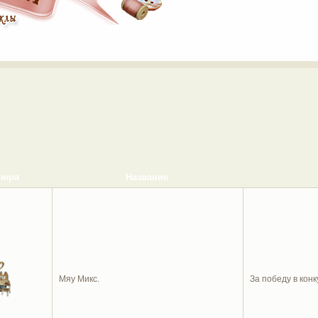
тюра
Название
Мяу Микс.
За победу в конк