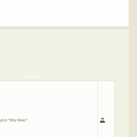
Описание
урсе "Мяу Микс".