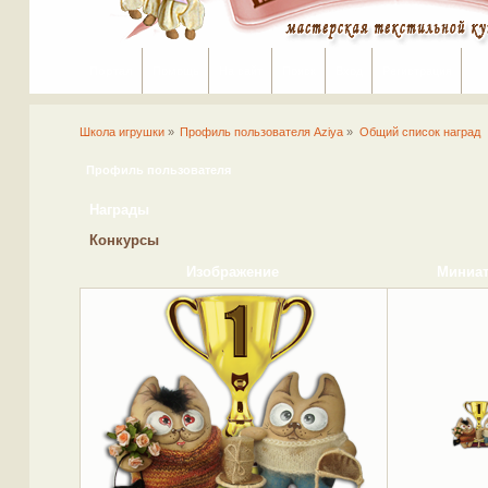
Портал
Помощь
На сайт
Поиск
Вход
Регистрация
Школа игрушки
»
Профиль пользователя Aziya
»
Общий список наград
Профиль пользователя
Награды
Конкурсы
Изображение
Миниа