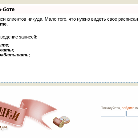
m-боте
писи клиентов никуда. Мало того, что нужно видеть свое расписа
ime.
 ведение записей:
ите;
платы;
арабатывать;
Пожалуйста,
войдите
и