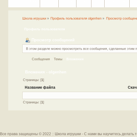
Портал
Помощь
На сайт
Поиск
Вход
Регистрация
Школа игрушки
»
Профиль пользователя olgenhen
»
Просмотр сообщен
Профиль пользователя
Просмотр сообщений
В этом разделе можно просмотреть все сообщения, сделанные этим 
Сообщения
Темы
Вложения
Вложения - olgenhen
Страницы: [
1
]
Название файла
Скач
Страницы: [
1
]
Все права защищены © 2022 :: Школа игрушки - С нами вы научитесь делать 