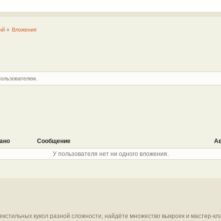
ий
»
Вложения
пользователем.
ано
Сообщение
А
У пользователя нет ни одного вложения.
текстильных кукол разной сложности, найдёте множество выкроек и мастер-кл