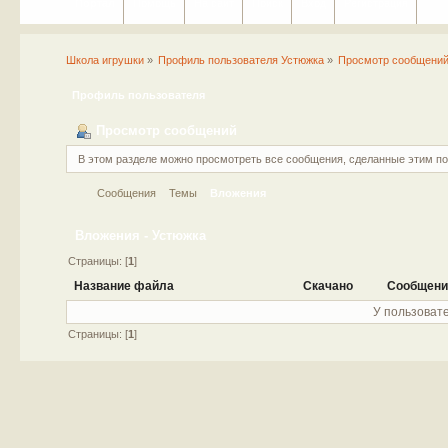
Портал
Помощь
На сайт
Поиск
Вход
Регистрация
Школа игрушки
»
Профиль пользователя Устюжка
»
Просмотр сообщени
Профиль пользователя
Просмотр сообщений
В этом разделе можно просмотреть все сообщения, сделанные этим п
Сообщения
Темы
Вложения
Вложения - Устюжка
Страницы: [
1
]
Название файла
Скачано
Сообщени
У пользовате
Страницы: [
1
]