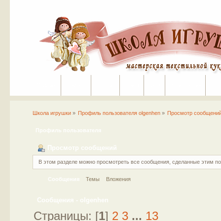
Портал
Помощь
На сайт
Поиск
Вход
Регистрация
Школа игрушки
»
Профиль пользователя olgenhen
»
Просмотр сообщени
Профиль пользователя
Просмотр сообщений
В этом разделе можно просмотреть все сообщения, сделанные этим п
Сообщения
Темы
Вложения
Сообщения - olgenhen
Страницы: [
1
]
2
3
...
13