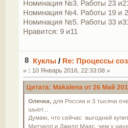
Номинация №3. Работы 23 и2
Номинация №4. Работы 19 и 
Номинация №5. Работы 33 и3
Нравится: 9 и11
8
Куклы
/
Re: Процессы соз
«
:
10 Январь 2016, 22:33:08 »
Цитата: Makalena от 26 Май 201
Олечка,
для России и 3 тысячи оче
шьют...
Думаю, что сейчас выгодней купи
Митчелл и Джилл Маас, чем у на