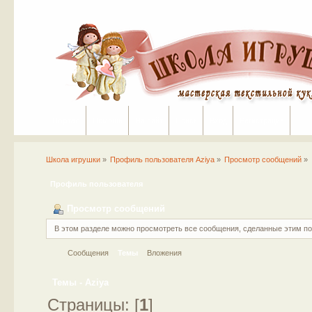
Портал
Помощь
На сайт
Поиск
Вход
Регистрация
Школа игрушки
»
Профиль пользователя Aziya
»
Просмотр сообщений
»
Профиль пользователя
Просмотр сообщений
В этом разделе можно просмотреть все сообщения, сделанные этим п
Сообщения
Темы
Вложения
Темы - Aziya
Страницы: [
1
]