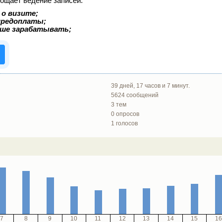
рощает ведение записей:
 о визите;
 предоплаты;
ьше зарабатывать;
39 дней, 17 часов и 7 минут.
5624 сообщений
3 тем
0 опросов
1 голосов
7
8
9
10
11
12
13
14
15
16