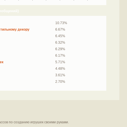
сообщений)
10.73%
стильному декору
6.67%
6.45%
6.32%
6.29%
6.17%
ек
5.71%
4.48%
3.61%
2.70%
ассов по созданию игрушек своими руками.