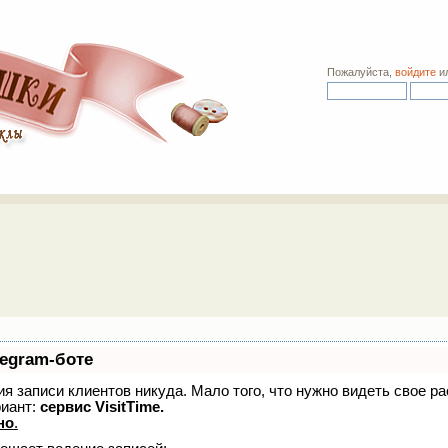
Пожалуйста,
войдите
и
legram-боте
ния записи клиентов никуда. Мало того, что нужно видеть свое р
иант:
сервис VisitTime.
но
.