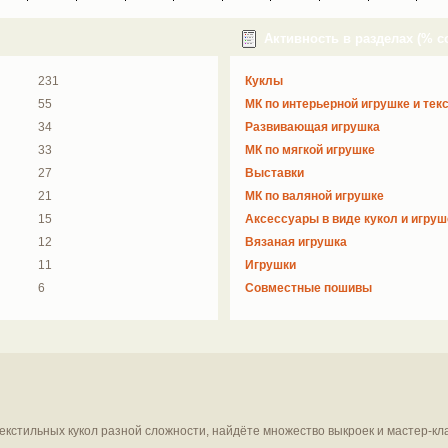
Активность в разделах (% 
231
Куклы
55
МК по интерьерной игрушке и тек
34
Развивающая игрушка
33
МК по мягкой игрушке
27
Выставки
21
МК по валяной игрушке
15
Аксессуары в виде кукол и игруш
12
Вязаная игрушка
11
Игрушки
6
Совместные пошивы
текстильных кукол разной сложности, найдёте множество выкроек и мастер-кл