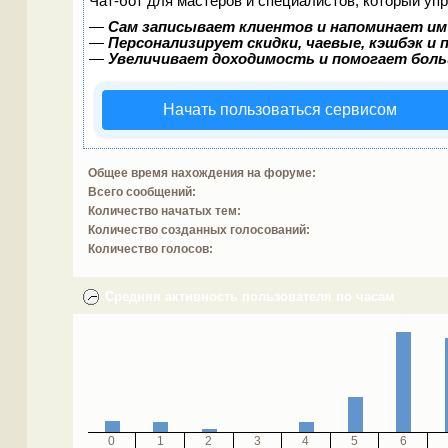
Чат-бот для мастеров и специалистов, который уп
—
Сам записывает клиентов и напоминает им
—
Персонализирует скидки, чаевые, кэшбэк и
—
Увеличивает доходимость и помогает бол
Начать пользоваться сервисом
Общее время нахождения на форуме:
Всего сообщений:
Количество начатых тем:
Количество созданных голосований:
Количество голосов:
Средняя активность пользователя по часам
0
1
2
3
4
5
6