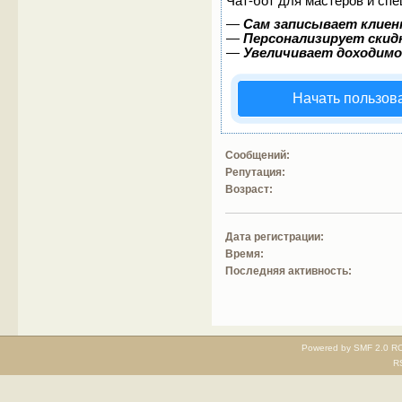
Чат-бот для мастеров и спе
—
Сам записывает клиен
—
Персонализирует скидк
—
Увеличивает доходимо
Начать пользов
Сообщений:
Репутация:
Возраст:
Дата регистрации:
Время:
Последняя активность:
Powered by SMF 2.0 RC
R