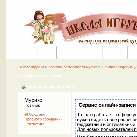
Начало
Помощь
На сайт
Поиск
Вход
Регистрация
Школа игрушки
»
Профиль пользователя Мурико
»
Основная информаци
Профиль пользователя
Основная информация
Мурико 
Сервис онлайн-записи
Новичок
Тот, кто работает в сфере у
Оффлайн
нужно видеть свое расписан
Просмотр сообщений
бюджетный и оптимальный 
Статистика
Для новых пользователей
п