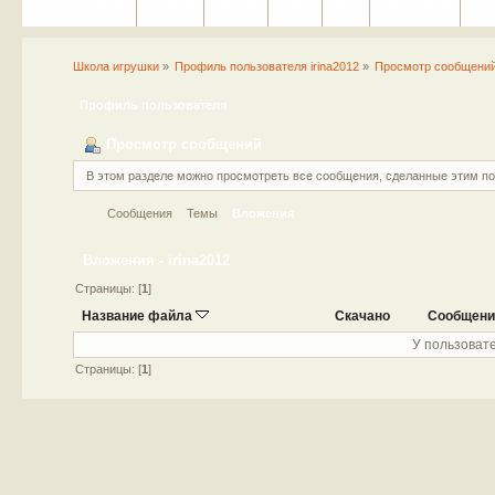
Портал
Помощь
На сайт
Поиск
Вход
Регистрация
Школа игрушки
»
Профиль пользователя irina2012
»
Просмотр сообщени
Профиль пользователя
Просмотр сообщений
В этом разделе можно просмотреть все сообщения, сделанные этим п
Сообщения
Темы
Вложения
Вложения - irina2012
Страницы: [
1
]
Название файла
Скачано
Сообщени
У пользовате
Страницы: [
1
]