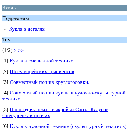
Куклы
Подразделы
[-]
Кукла в деталях
Тем
(1/2)
>
>>
[1]
Кукла в смешанной технике
[2]
Шьём корейских тряпиенсов
[3]
Совместный пошив круглоголовки.
[4]
Совместный пошив куклы в чулочно-скульптурной
технике
[5]
Новогодняя тема - выкройки Санта-Клаусов,
Снегурочек и прочих
[6]
Кукла в чулочной технике (скульптурный текстиль)