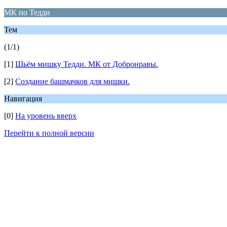
МК по Тедди
Тем
(1/1)
[1]
Шьём мишку Тедди. МК от Добронравы.
[2]
Создание башмачков для мишки.
Навигация
[0]
На уровень вверх
Перейти к полной версии