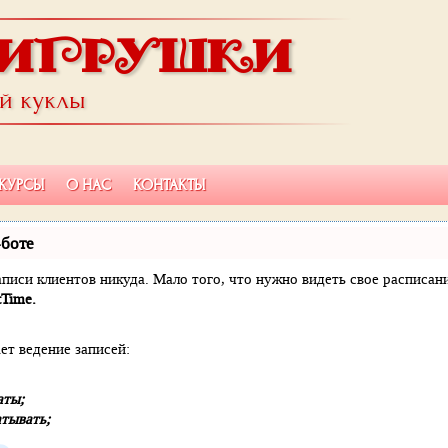
ИГРУШКИ
ой куклы
КУРСЫ
О НАС
КОНТАКТЫ
-боте
 записи клиентов никуда. Мало того, что нужно видеть свое расписа
tTime.
ет ведение записей:
аты;
тывать;