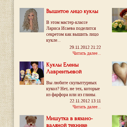
Вышитое лицо куклы
В этом мастер-классе
Лариса Исаева поделится
секретом как вышить лицо
кукле...
29.11.2012 21:22
Читать далее...
Куклы Елены
Лаврентьевой
Вы любите скульптурных
кукол? Нет, не тех, которые
из фарфора или из глины.
А совсем других –
22.11.2012 13:11
текстильных скульптурных
Читать далее...
кукол, таких легких...
Мишутка в вязано-
валяной технике