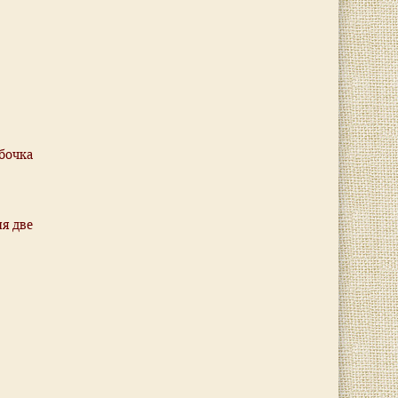
бочка
ня две