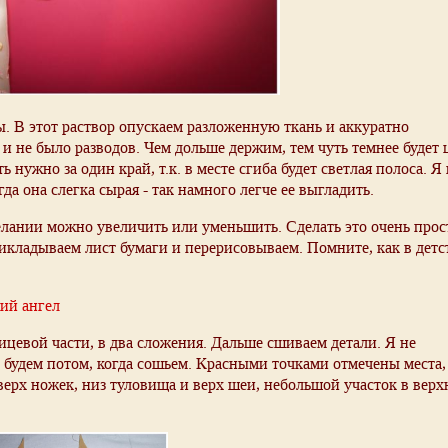
. В этот раствор опускаем разложенную ткань и аккуратно
и не было разводов. Чем дольше держим, тем чуть темнее будет ц
нужно за один край, т.к. в месте сгиба будет светлая полоса. Я 
а она слегка сырая - так намного легче ее выгладить.
лании можно увеличить или уменьшить. Сделать это очень прост
икладываем лист бумаги и перерисовываем. Помните, как в детс
ий ангел
ицевой части, в два сложения. Дальше сшиваем детали. Я не
ь будем потом, когда сошьем. Красными точками отмечены места,
ерх ножек, низ туловища и верх шеи, небольшой участок в верх