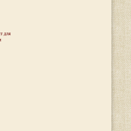
т для
м