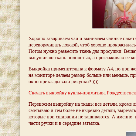
Хорошо завариваем чай и вынимаем чайные пакеты
переворачивать ложкой, чтоб хорошо прокрасилась 
Потом нужно развесить ткань для просушки. Вешать 
высушиваю ткань полностью, а проглаживаю ее когд
Выкройка применительна к формату А4, но при же
на мониторе делаем размер больше или меньше, пр
окно прикладывали рисунки? ))))
Скачать выкройку куклы-примитива Рождественск
Переносим выкройку на ткань: все детали, кроме л
сметываю и тем более не вырезаю детали, вырезат
которые при сшивании не зашиваются. А именно: в
части ручки и в середине затылка.