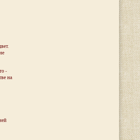
вет.
не
о -
тве на
ней