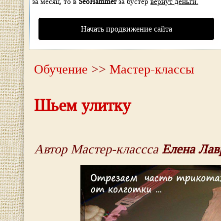
за месяц, то в
SeoHammer
за бустер
вернут деньги.
Начать продвижение сайта
Обучение
>>
Мастер-классы
Шьем улитку
Автор Мастер-классса
Елена Лав