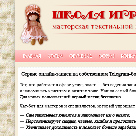
ШКОЛА ИГ
мастерская текстильной
ГЛАВНАЯ
СТАТЬИ
ОБУЧЕНИЕ
ФОРУМ
КОНКУ
Сервис онлайн-записи на собственном Telegram-бо
Тот, кто работает в сфере услуг, знает — без ведения зап
и напоминать клиентам о визитах тоже. Нашли самый б
Для новых пользователей
первый месяц бесплатно
.
Чат-бот для мастеров и специалистов, который упрощает 
—
Сам записывает клиентов и напоминает им о визите;
—
Персонализирует скидки, чаевые, кэшбэк и предоплаты
—
Увеличивает доходимость и помогает больше зарабаты