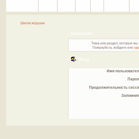
Портал
Помощь
На сайт
Поиск
Вход
Регистрация
Школа игрушки
Внимание!
Тема или раздел, которую вы 
Пожалуйста, войдите или
зар
Вход
Имя пользовател
Парол
Продолжительность сесси
Запомнит