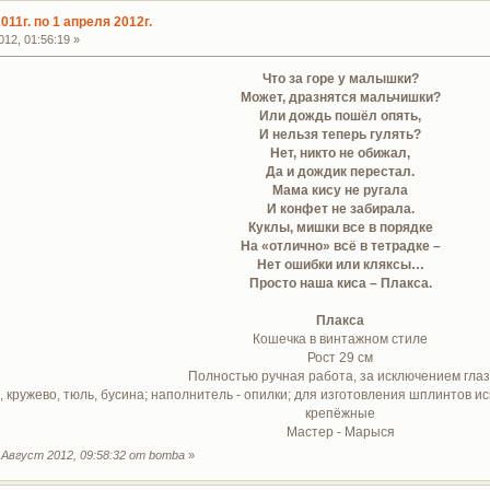
011г. по 1 апреля 2012г.
12, 01:56:19 »
Что за горе у малышки?
Может, дразнятся мальчишки?
Или дождь пошёл опять,
И нельзя теперь гулять?
Нет, никто не обижал,
Да и дождик перестал.
Мама кису не ругала
И конфет не забирала.
Куклы, мишки все в порядке
На «отлично» всё в тетрадке –
Нет ошибки или кляксы…
Просто наша киса – Плакса.
Плакса
Кошечка в винтажном стиле
Рост 29 см
Полностью ручная работа, за исключением глаз
кружево, тюль, бусина; наполнитель - опилки; для изготовления шплинтов и
крепёжные
Мастер - Марыся
Август 2012, 09:58:32 от bomba
»