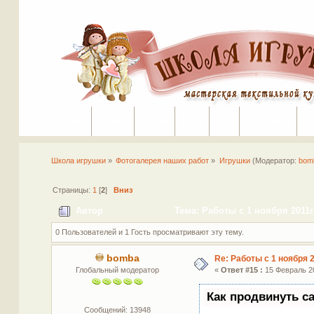
Портал
Помощь
На сайт
Поиск
Вход
Регистрация
Школа игрушки
»
Фотогалерея наших работ
»
Игрушки
(Модератор:
bom
Страницы:
1
[
2
]
Вниз
Автор
Тема: Работы с 1 ноября 2011г.
0 Пользователей и 1 Гость просматривают эту тему.
bomba
Re: Работы с 1 ноября 2
Глобальный модератор
«
Ответ #15 :
15 Февраль 20
Как продвинуть с
Сообщений: 13948