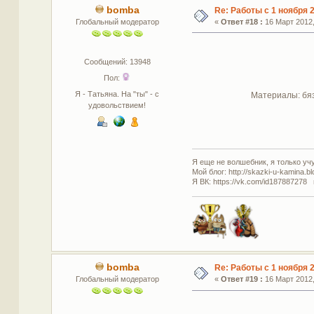
bomba
Re: Работы с 1 ноября 2
Глобальный модератор
«
Ответ #18 :
16 Март 2012,
Сообщений: 13948
Пол:
Я - Татьяна. На "ты" - с
Материалы: бяз
удовольствием!
Я еще не волшебник, я только учус
Мой блог: http://skazki-u-kamina.b
Я ВК: https://vk.com/id187887278 
bomba
Re: Работы с 1 ноября 2
Глобальный модератор
«
Ответ #19 :
16 Март 2012,