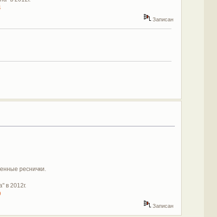
4
Записан
венные реснички.
 в 2012г.
9
Записан