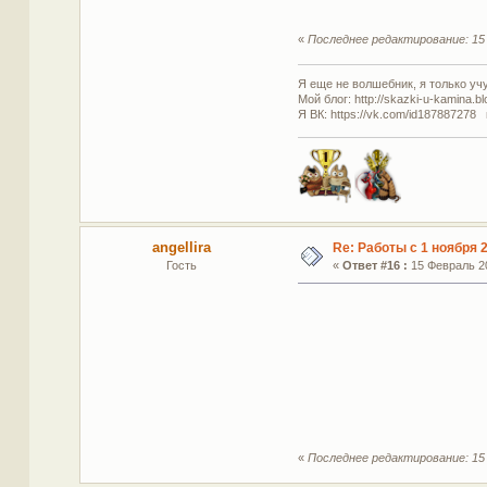
«
Последнее редактирование: 15 
Я еще не волшебник, я только учус
Мой блог: http://skazki-u-kamina.b
Я ВК: https://vk.com/id187887278 
angellira
Re: Работы с 1 ноября 2
Гость
«
Ответ #16 :
15 Февраль 20
«
Последнее редактирование: 15 