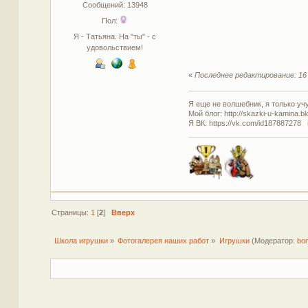
Сообщений: 13948
Пол:
Я - Татьяна. На "ты" - с
удовольствием!
«
Последнее редактирование: 16 
Я еще не волшебник, я только учус
Мой блог: http://skazki-u-kamina.b
Я ВК: https://vk.com/id187887278 
Страницы:
1
[
2
]
Вверх
Школа игрушки
»
Фотогалерея наших работ
»
Игрушки
(Модератор:
bo