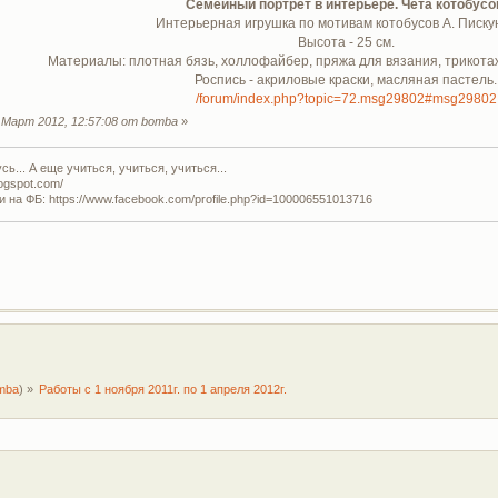
Семейный портрет в интерьере. Чета котобусо
Интерьерная игрушка по мотивам котобусов А. Писку
Высота - 25 см.
Материалы: плотная бязь, холлофайбер, пряжа для вязания, трикотаж
Роспись - акриловые краски, масляная пастель.
/forum/index.php?topic=72.msg29802#msg29802
Март 2012, 12:57:08 от bomba
»
ь... А еще учиться, учиться, учиться...
logspot.com/
и на ФБ: https://www.facebook.com/profile.php?id=100006551013716
mba
) »
Работы с 1 ноября 2011г. по 1 апреля 2012г.