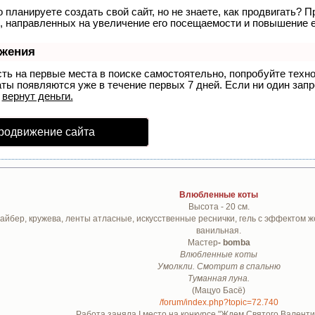
 планируете создать свой сайт, но не знаете, как продвигать? П
, направленных на увеличение его посещаемости и повышение е
ижения
сть на первые места в поиске самостоятельно, попробуйте тех
аты появляются уже в течение первых 7 дней. Если ни один запро
р
вернут деньги.
родвижение сайта
Влюбленные коты
Высота - 20 см.
йбер, кружева, ленты атласные, искусственные реснички, гель с эффектом же
ванильная.
Мастер
- bomba
Влюбленные коты
Умолкли. Смотрит в спальню
Туманная луна.
(Мацуо Басё)
/forum/index.php?topic=72.740
Работа заняла І место на конкурсе "Ждем Святого Валентин