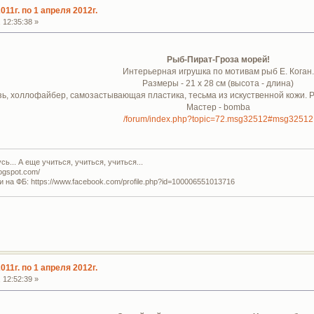
011г. по 1 апреля 2012г.
 12:35:38 »
Рыб-Пират-Гроза морей!
Интерьерная игрушка по мотивам рыб Е. Коган.
Размеры - 21 х 28 см (высота - длина)
ь, холлофайбер, самозастывающая пластика, тесьма из искуственной кожи. Ро
Мастер - bomba
/forum/index.php?topic=72.msg32512#msg32512
ь... А еще учиться, учиться, учиться...
logspot.com/
и на ФБ: https://www.facebook.com/profile.php?id=100006551013716
011г. по 1 апреля 2012г.
 12:52:39 »