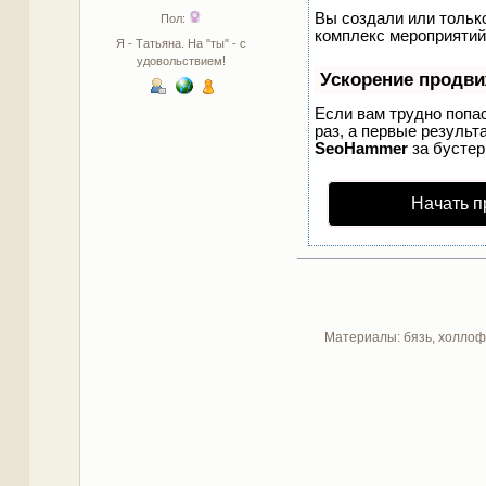
Вы создали или только
Пол:
комплекс мероприятий
Я - Татьяна. На "ты" - с
удовольствием!
Ускорение продв
Если вам трудно попа
раз, а первые результ
SeoHammer
за бусте
Начать п
Материалы: бязь, холлофа