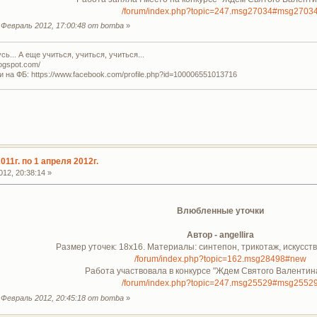
/forum/index.php?topic=247.msg27034#msg2703
Февраль 2012, 17:00:48 от bomba
»
ь... А еще учиться, учиться, учиться...
logspot.com/
и на ФБ: https://www.facebook.com/profile.php?id=100006551013716
011г. по 1 апреля 2012г.
12, 20:38:14 »
Влюбленные уточки
Автор - angellira
Размер уточек: 18х16. Материалы: синтепон, трикотаж, искусст
/forum/index.php?topic=162.msg28498#new
Работа участвовала в конкурсе "Ждем Святого Валентина"
/forum/index.php?topic=247.msg25529#msg2552
Февраль 2012, 20:45:18 от bomba
»