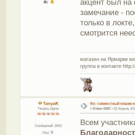
акцент был на 
замечание - по
только в локте
смотрится нее
магазин на Ярмарке мас
группа в контакте http:
TanyaK
Re: совместный пошив к
Творец Удачи
«
Ответ #287 :
02 Апрель 201
Всем участни
Сообщений: 2842
Благодарнос
Пол: