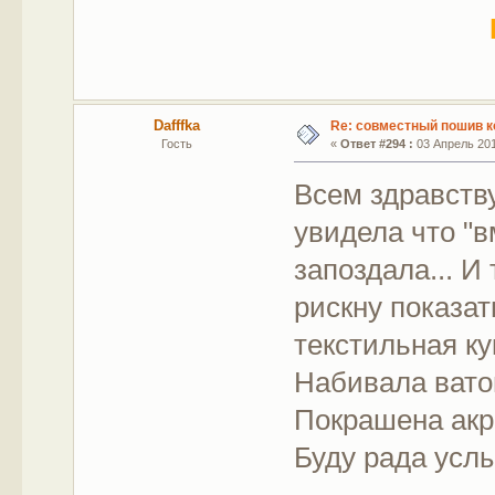
Dafffka
Re: совместный пошив к
Гость
«
Ответ #294 :
03 Апрель 2012
Всем здравству
увидела что "в
запоздала... И 
рискну показат
текстильная ку
Набивала вато
Покрашена акр
Буду рада усл