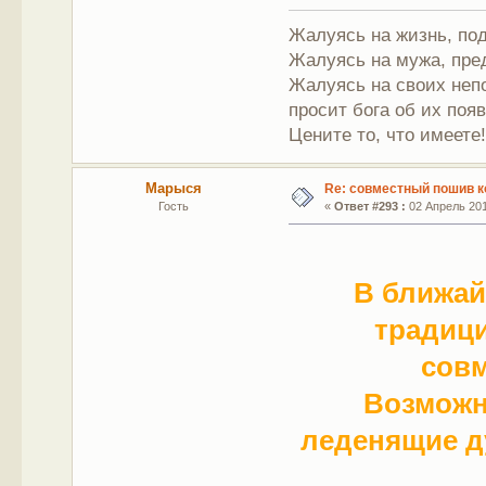
Жалуясь на жизнь, под
Жалуясь на мужа, пре
Жалуясь на своих непо
просит бога об их поя
Цените то, что имеете
Марыся
Re: совместный пошив к
Гость
«
Ответ #293 :
02 Апрель 201
В ближай
традиц
совм
Возможн
леденящие д