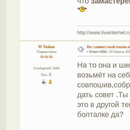
что
замастер
http://www.liveinternet.
Тейка
Re: совместный пошив к
Подмастерье
«
Ответ #292 :
02 Апрель 201
На то она и шк
Сообщений: 1054
возьмёт на се
Пол:
совпошив,собр
дать совет .Т
это в другой т
болталке да?