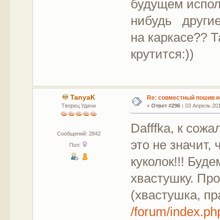
будущем исполь
нибудь другие 
на каркасе?? Т
крутится:))
TanyaK
Re: совместный пошив к
Творец Удачи
«
Ответ #296 :
03 Апрель 2012
Dafffka, к сож
Сообщений: 2842
это не значит,
Пол:
куколок!!! Буд
хвастушку. Пр
(хвастушка, пр
/forum/index.ph