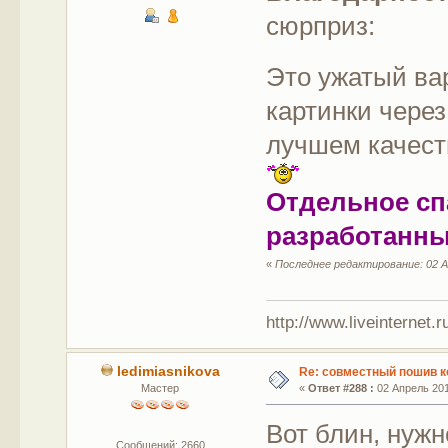
сюрприз:
Это ужатый вар
картинки чере
лучшем качест
Отдельное спа
разработанны
«
Последнее редактирование: 02 А
http://www.liveinternet.
ledimiasnikova
Re: совместный пошив к
Мастер
«
Ответ #288 :
02 Апрель 201
Вот блин, нужн
Сообщений: 2660