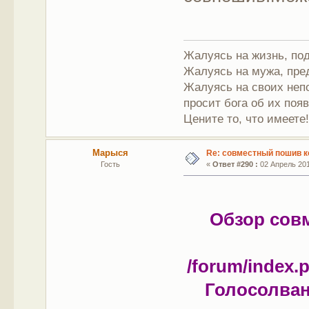
Жалуясь на жизнь, под
Жалуясь на мужа, пре
Жалуясь на своих непо
просит бога об их поя
Цените то, что имеете
Марыся
Re: совместный пошив к
Гость
«
Ответ #290 :
02 Апрель 201
Обзор совм
/forum/index
Голосолван