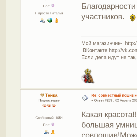
Благодарности
Пол:
Я просто Наталья
участников.
Мой магазинчик- http:/
ВКонтакте http://vk.co
Если дела идут не так,
Тейка
Re: совместный пошив к
Подмастерье
«
Ответ #289 :
02 Апрель 201
Какая красота
Сообщений: 1054
большая умниц
Пол:
совпошив!Може