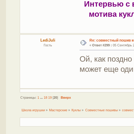
Интервью с 
мотива кук
LediJuli
Re: совместный пошив к
Гость
«
Ответ #299 :
05 Сентябрь 2
Ой, как поздн
может еще оди
Страницы:
1
...
18
19
[
20
]
Вверх
Школа игрушки
»
Мастерские
»
Куклы
»
Совместные пошивы
»
совмес