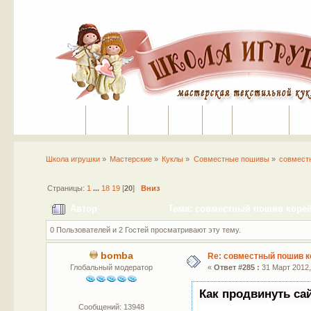
Портал
Помощь
На сайт
Поиск
Вход
Регистрация
Школа игрушки
»
Мастерские
»
Куклы
»
Совместные пошивы
»
совмест
Страницы:
1
...
18
19
[
20
]
Вниз
Автор
Тема: совместный пошив корейс
0 Пользователей и 2 Гостей просматривают эту тему.
bomba
Re: совместный пошив к
Глобальный модератор
«
Ответ #285 :
31 Март 2012,
Как продвинуть са
Сообщений: 13948