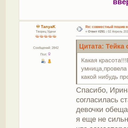
вве
TanyaK
Re: совместный пошив к
Творец Удачи
«
Ответ #291 :
02 Апрель 201
Цитата: Тейка 
Сообщений: 2842
Пол:
Какая красота!
умница,провела
какой нибудь п
Спасибо, Ирина
согласилась ст
девочки обеща
я еще не сильна