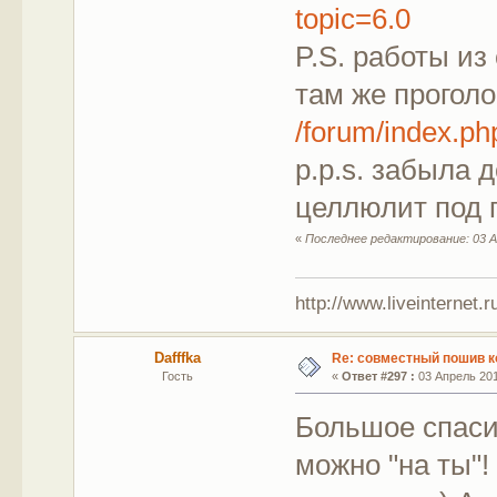
topic=6.0
P.S. работы из
там же прогол
/forum/index.
p.p.s. забыла 
целлюлит под 
«
Последнее редактирование: 03 А
http://www.liveinternet.
Dafffka
Re: совместный пошив к
Гость
«
Ответ #297 :
03 Апрель 2012
Большое спасиб
можно "на ты"! 