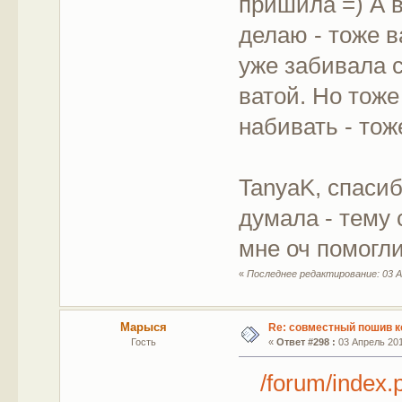
пришила =) А в
делаю - тоже в
уже забивала 
ватой. Но тоже
набивать - тож
TanyaK, спаси
думала - тему 
мне оч помогли
«
Последнее редактирование: 03 Ап
Марыся
Re: совместный пошив к
Гость
«
Ответ #298 :
03 Апрель 201
/forum/index