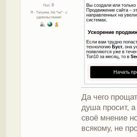
Вы создали или только 
Пол:
Продвижение сайта – эт
Я - Татьяна. На "ты" - с
направленных на увели
удовольствием!
системах.
Ускорение продви
Если вам трудно попаст
технологию
Буст
, она 
появляются уже в течен
Топ10 за месяц, то в
Se
Начать пр
Да чего прощат
душа просит, 
своё мнение но
всякому, не про