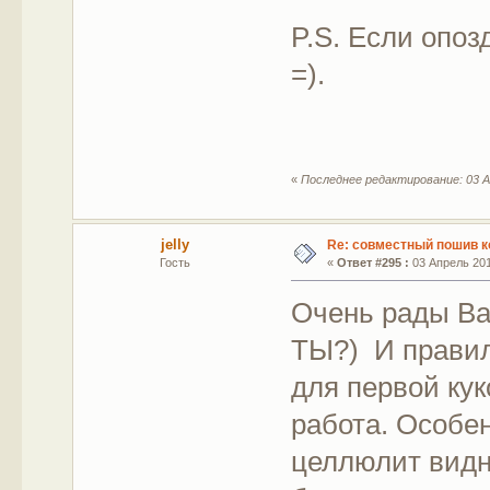
P.S. Если опоз
=).
«
Последнее редактирование: 03 А
jelly
Re: совместный пошив к
Гость
«
Ответ #295 :
03 Апрель 2012
Очень рады Вас
ТЫ?) И правил
для первой кук
работа. Особе
целлюлит видно