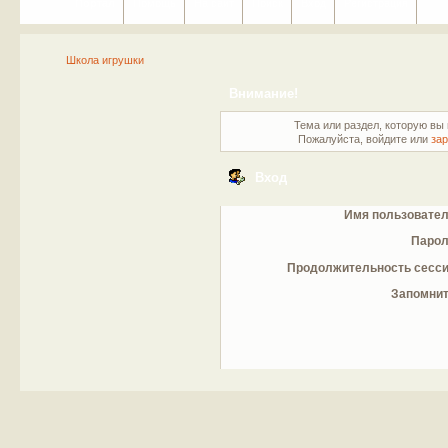
Портал
Помощь
На сайт
Поиск
Вход
Регистрация
Школа игрушки
Внимание!
Тема или раздел, которую вы 
Пожалуйста, войдите или
зар
Вход
Имя пользовател
Парол
Продолжительность сесси
Запомнит