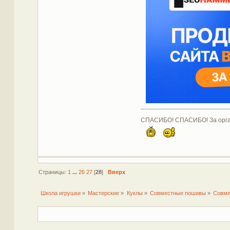
СПАСИБО! СПАСИБО! За органи
Страницы:
1
...
26
27
[
28
]
Вверх
Школа игрушки
»
Мастерские
»
Куклы
»
Совместные пошивы
»
Совме