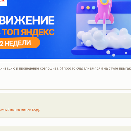
зацию и проведение совпошива! Я просто счастлива(прям на стуле прыгаю!)
стный пошив мишек Тедди