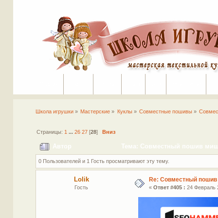
Портал
Помощь
На сайт
Поиск
Вход
Регистрация
Школа игрушки
»
Мастерские
»
Куклы
»
Совместные пошивы
»
Совмес
Страницы:
1
...
26
27
[
28
]
Вниз
Автор
Тема: Совместный пошив мише
0 Пользователей и 1 Гость просматривают эту тему.
Lolik
Re: Совместный пошив
Гость
«
Ответ #405 :
24 Февраль 2