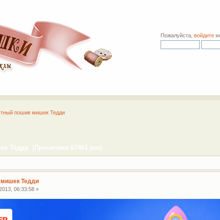
Пожалуйста,
войдите
и
тный пошив мишек Тедди
к Тедди (Прочитано 67461 раз)
 мишек Тедди
013, 06:33:58 »