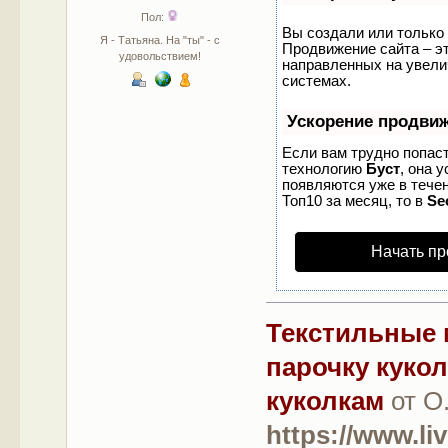
Пол:
Вы создали или только 
Я - Татьяна. На "ты" - с
Продвижение сайта – эт
удовольствием!
направленных на увели
системах.
Ускорение продви
Если вам трудно попаст
технологию
Буст
, она 
появляются уже в течен
Топ10 за месяц, то в
Se
Начать пр
Текстильные 
парочку куко
куколкам
от О
https://www.li