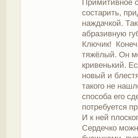
Примитивное с
состарить, пр
наждачкой. Так
абразивную гу
Ключик! Конеч
тяжёлый. Он м
кривенький. Ес
новый и блестя
такого не нашл
способа его сд
потребуется пр
И к ней плоско
Сердечко можн