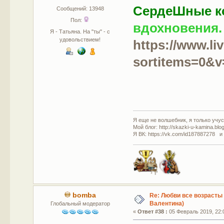
СердеШные ко
Сообщений: 13948
Пол:
вдохновения.
Я - Татьяна. На "ты" - с
удовольствием!
https://www.li
sortitems=0&
Я еще не волшебник, я только учусь
Мой блог: http://skazki-u-kamina.blo
Я ВК: https://vk.com/id187887278 и
bomba
Re: Любви все возрасты 
Валентина)
Глобальный модератор
«
Ответ #38 :
05 Февраль 2019, 22: