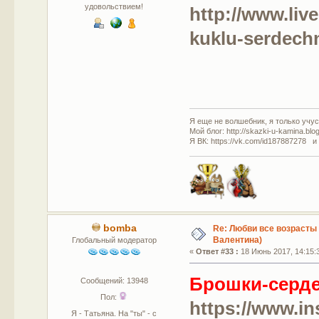
удовольствием!
http://www.liv
kuklu-serdech
Я еще не волшебник, я только учусь
Мой блог: http://skazki-u-kamina.blo
Я ВК: https://vk.com/id187887278 и
bomba
Re: Любви все возрасты 
Валентина)
Глобальный модератор
«
Ответ #33 :
18 Июнь 2017, 14:15:
Брошки-серде
Сообщений: 13948
Пол:
https://www.in
Я - Татьяна. На "ты" - с