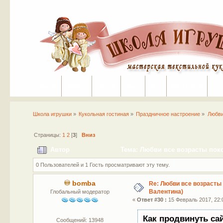
Портал
Помощь
На сайт
Поиск
Вход
Регистрация
Школа игрушки
»
Кукольная гостиная
»
Праздничное настроение
»
Любви
Страницы:
1
2
[
3
]
Вниз
Автор
Тема: Любви все возрасты поко
0 Пользователей и 1 Гость просматривают эту тему.
bomba
Re: Любви все возрасты 
Валентина)
Глобальный модератор
«
Ответ #30 :
15 Февраль 2017, 22:
Как продвинуть са
Сообщений: 13948