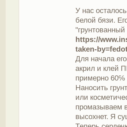
У нас осталось
белой бязи. Ег
"грунтованный 
https://www.i
taken-by=fedo
Для начала ег
акрил и клей 
примерно 60℅ 
Наносить грунт
или косметиче
промазываем в
высохнет. Я су
Теперь сердеч