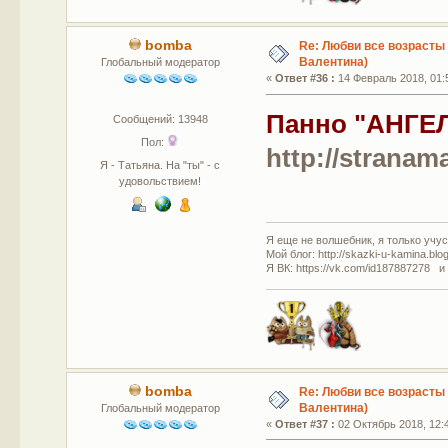
bomba
Re: Любви все возрасты 
Валентина)
Глобальный модератор
«
Ответ #36 :
14 Февраль 2018, 01:
Панно "АНГЕ
Сообщений: 13948
Пол:
http://stranam
Я - Татьяна. На "ты" - с
удовольствием!
Я еще не волшебник, я только учусь
Мой блог: http://skazki-u-kamina.blo
Я ВК: https://vk.com/id187887278 и
bomba
Re: Любви все возрасты 
Валентина)
Глобальный модератор
«
Ответ #37 :
02 Октябрь 2018, 12: