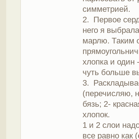
симметрией.
2. Первое сер
него я выбрала
марлю. Таким 
прямоугольничк
хлопка и один 
чуть больше в
3. Раскладыва
(перечисляю, н
бязь; 2- красна
хлопок.
1 и 2 слои над
все равно как 