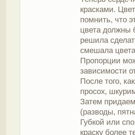
красками. Цве
помнить, что э
цвета должны 
решила сделать
смешала цвета
Пропорции можн
зависимости от
После того, ка
просох, шкури
Затем придаем
(разводы, пятн
Губкой или сп
краску более т