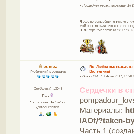
«
Последнее редактирование: 18 И
Я еще не волшебник, я только учусь
Мой блог: http://skazki-u-kamina.blo
Я ВК: https://vk.com/id187887278 и
bomba
Re: Любви все возрасты 
Валентина)
Глобальный модератор
«
Ответ #34 :
18 Июнь 2017, 14:28:
Сердечки в с
Сообщений: 13948
Пол:
pompadour_love
Я - Татьяна. На "ты" - с
удовольствием!
Материалы:
ht
lAOf/?taken-
Часть 1 (созда