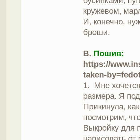
бусинками, пу
кружевом, мар
И, конечно, ну
броши.
В.
Пошив:
https://www.i
taken-by=fedo
1. Мне хочется
размера. Я под
Прикинула, как
посмотрим, чт
Выкройку для 
нарисовать от 