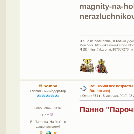
magnity-na-ho
nerazluchniko
Я еще не волшебник, я только учусь
Мой блог: http://skazki-u-kamina.blo
Я ВК: https://vk.com/id187887278 и
bomba
Re: Любви все возрасты 
Валентина)
Глобальный модератор
«
Ответ #31 :
15 Февраль 2017, 23:
Панно "Пароч
Сообщений: 13948
Пол:
Я - Татьяна. На "ты" - с
удовольствием!