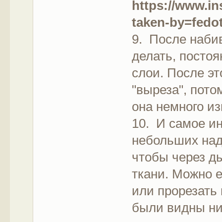
https://www.
taken-by=fedo
9. После наби
делать, постоя
слои. После э
"выреза", пото
она немного из
10. И самое и
небольших надр
чтобы через д
ткани. Можно 
или прорезать 
были видны ни