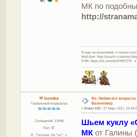
МК по подобны
http://stranam
Я еще не волшебник, я только учусь
Мой блог: http://skazki-u-kamina.blo
Я ВК: https://vk.com/id187887278 и
bomba
Re: Любви все возрасты 
Валентина)
Глобальный модератор
«
Ответ #32 :
27 Март 2017, 22:44:0
Шьем куклу «
Сообщений: 13948
Пол:
МК
от Галины (
Я - Татьяна. На "ты" - с