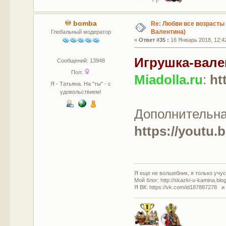
bomba
Re: Любви все возрасты 
Валентина)
Глобальный модератор
«
Ответ #35 :
16 Январь 2018, 12:4
Игрушка-вале
Сообщений: 13948
Пол:
Мiadolla.ru
:
ht
Я - Татьяна. На "ты" - с
удовольствием!
Дополнительна
https://youtu
Я еще не волшебник, я только учусь
Мой блог: http://skazki-u-kamina.blo
Я ВК: https://vk.com/id187887278 и