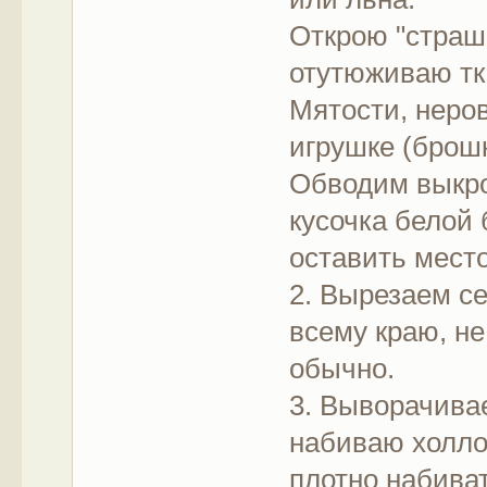
Открою "страш
отутюживаю тк
Мятости, неро
игрушке (брошк
Обводим выкро
кусочка белой
оставить мест
2. Вырезаем с
всему краю, не
обычно.
3. Выворачивае
набиваю холло
плотно набиват