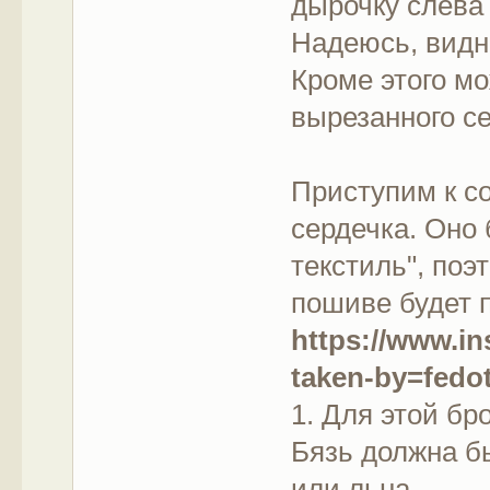
дырочку слева
Надеюсь, вид
Кроме этого м
вырезанного се
Приступим к с
сердечка. Оно 
текстиль", поэ
пошиве будет 
https://www.i
taken-by=fedo
1. Для этой бр
Бязь должна б
или льна.