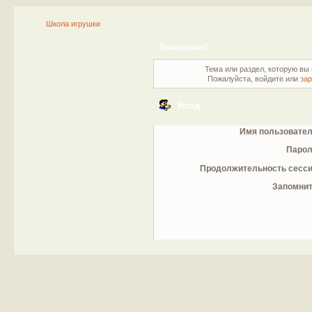
Школа игрушки
Внимание!
Тема или раздел, которую вы 
Пожалуйста, войдите или
зар
Вход
Имя пользовател
Парол
Продолжительность сесси
Запомнит