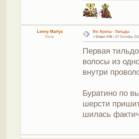
Lenny Marlya
Re: Куклы - Тильды
Гость
«
Ответ #76 :
07 Октябрь 201
Первая тильдоч
волосы из одн
внутри провол
Буратино по в
шерсти пришит
шилась фактич