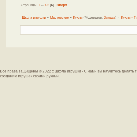
Страницы:
1
...
4
5
[
6
]
Вверх
Школа игрушки
»
Мастерские
»
Куклы
(Модератор:
Эллада
) »
Куклы - Т
Все права защищены © 2022 :: Школа игрушки - С нами вы научитесь делать 
созданию игрушек своими руками.