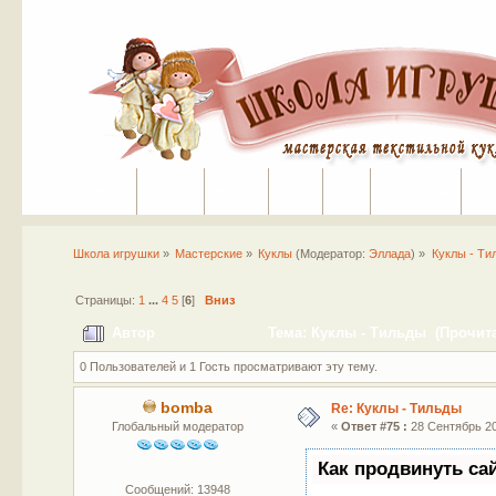
Портал
Помощь
На сайт
Поиск
Вход
Регистрация
Школа игрушки
»
Мастерские
»
Куклы
(Модератор:
Эллада
) »
Куклы - Ти
Страницы:
1
...
4
5
[
6
]
Вниз
Автор
Тема: Куклы - Тильды (Прочита
0 Пользователей и 1 Гость просматривают эту тему.
bomba
Re: Куклы - Тильды
Глобальный модератор
«
Ответ #75 :
28 Сентябрь 20
Как продвинуть са
Сообщений: 13948