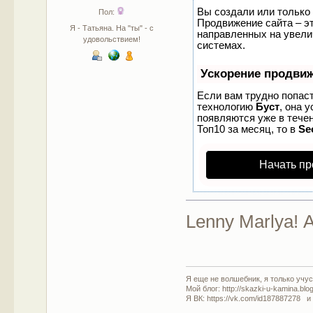
Вы создали или только 
Пол:
Продвижение сайта – эт
Я - Татьяна. На "ты" - с
направленных на увели
удовольствием!
системах.
Ускорение продви
Если вам трудно попаст
технологию
Буст
, она 
появляются уже в течен
Топ10 за месяц, то в
Se
Начать пр
Lenny Marlya! 
Я еще не волшебник, я только учусь
Мой блог: http://skazki-u-kamina.blo
Я ВК: https://vk.com/id187887278 и