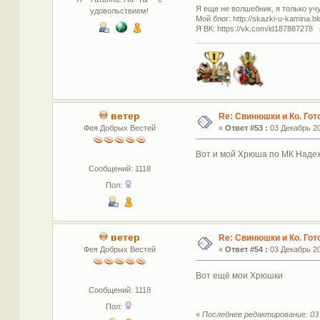
Я еще не волшебник, я только учус
удовольствием!
Мой блог: http://skazki-u-kamina.b
Я ВК: https://vk.com/id187887278 
ветер
Re: Свинюшки и Ко. Гот
Фея Добрых Вестей
«
Ответ #53 :
03 Декабрь 20
Вот и мой Хрюша по МК Над
Сообщений: 1118
Пол:
ветер
Re: Свинюшки и Ко. Гот
Фея Добрых Вестей
«
Ответ #54 :
03 Декабрь 20
Вот ещё мои Хрюшки
Сообщений: 1118
Пол:
«
Последнее редактирование: 03 