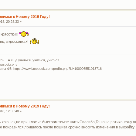
овимся к Новому 2019 Году!
18, 20:28:33 »
 красотки!!
ь, в кроссовках!
ь... А еще учиться, учиться, учиться...
logspot.com/
и на ФБ: https://www.facebook.com/profile.php?id=100006551013716
овимся к Новому 2019 Году!
18, 12:55:48 »
ь хрюшек,но пришлось в быстром темпе шить.Спасибо,Танюша,потихонечку о
е понравился,пришлось после пошива срочно вносить изменения в выкройку ,