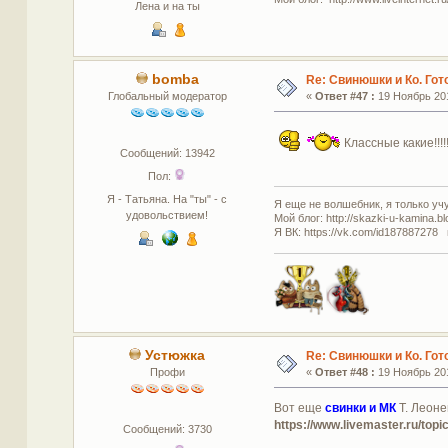
Лена и на ты
bomba
Re: Свинюшки и Ко. Гот
Глобальный модератор
«
Ответ #47 :
19 Ноябрь 201
Классные какие!!!!!
Сообщений: 13942
Пол:
Я - Татьяна. На "ты" - с
Я еще не волшебник, я только учус
удовольствием!
Мой блог: http://skazki-u-kamina.b
Я ВК: https://vk.com/id187887278 
Устюжка
Re: Свинюшки и Ко. Гот
Профи
«
Ответ #48 :
19 Ноябрь 201
Вот еще
свинки и МК
Т. Леоне
https://www.livemaster.ru/to
Сообщений: 3730