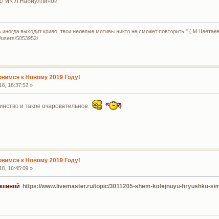
по МК Л.Набиуллиной
ь иногда выходит криво, твои нелепые мотивы никто не сможет повторить!" ( М.Цветаев
u/users/5053952/
овимся к Новому 2019 Году!
8, 18:37:52 »
винство и такое очаровательное.
овимся к Новому 2019 Году!
8, 16:45:09 »
ршиной
:
https://www.livemaster.ru/topic/3011205-shem-kofejnuyu-hryushku-si