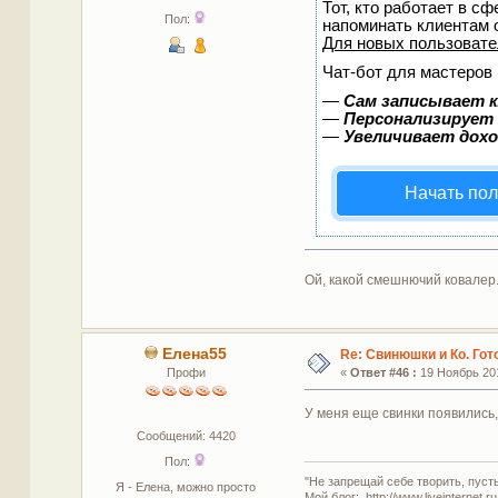
Тот, кто работает в сф
Пол:
напоминать клиентам 
Для новых пользоват
Чат-бот для мастеров 
—
Сам записывает к
—
Персонализирует 
—
Увеличивает дох
Начать пол
Ой, какой смешнючий ковалер
Елена55
Re: Свинюшки и Ко. Гот
Профи
«
Ответ #46 :
19 Ноябрь 201
У меня еще свинки появились
Сообщений: 4420
Пол:
"Не запрещай себе творить, пуст
Я - Елена, можно просто
Мой блог: http://www.liveinternet.r