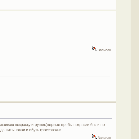
Записан
сваиваю покраску игрушек(первые пробы покраски были по
дошить ножки и обуть кроссовочки.
Записан