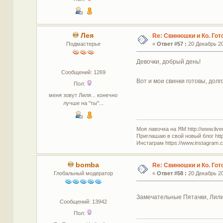
Лея
Re: Свинюшки и Ко. Гот
Подмастерье
«
Ответ #57 :
20 Декабрь 20
Девочки, добрый день!
Сообщений: 1269
Вот и мои свинки готовы, до
Пол:
меня зовут Лиля... конечно
лучше на "ты"...
Моя лавочка на ЯМ http://www.live
Приглашаю в свой новый блог http
Инстаграм https://www.instagram.co
bomba
Re: Свинюшки и Ко. Гот
Глобальный модератор
«
Ответ #58 :
20 Декабрь 20
Замечательные Пятачки, Лили
Сообщений: 13942
Пол: