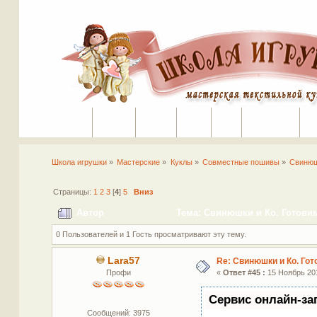
Портал
Помощь
На сайт
Поиск
Вход
Регистрация
Школа игрушки
»
Мастерские
»
Куклы
»
Совместные пошивы
»
Свинюш
Страницы:
1
2
3
[
4
]
5
Вниз
Автор
Тема: Свинюшки и Ко. Готовим
0 Пользователей и 1 Гость просматривают эту тему.
Lara57
Re: Свинюшки и Ко. Гот
Профи
«
Ответ #45 :
15 Ноябрь 201
Сервис онлайн-за
Сообщений: 3975