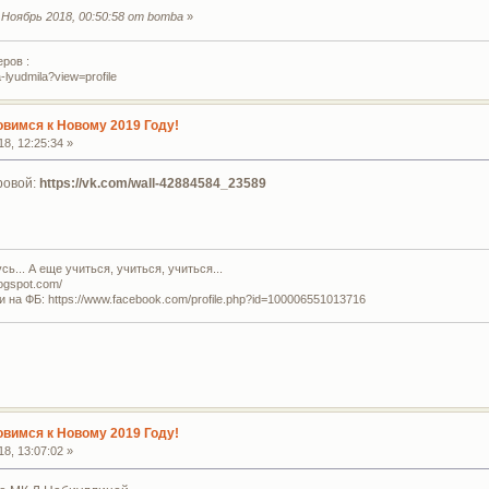
Ноябрь 2018, 00:50:58 от bomba
»
ров :
-lyudmila?view=profile
овимся к Новому 2019 Году!
8, 12:25:34 »
ровой:
https://vk.com/wall-42884584_23589
ь... А еще учиться, учиться, учиться...
logspot.com/
и на ФБ: https://www.facebook.com/profile.php?id=100006551013716
овимся к Новому 2019 Году!
8, 13:07:02 »