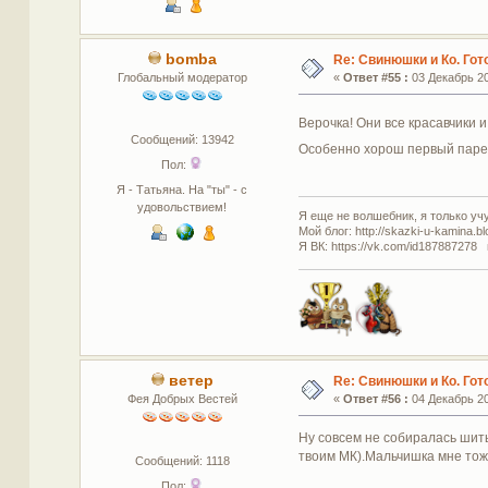
bomba
Re: Свинюшки и Ко. Гот
Глобальный модератор
«
Ответ #55 :
03 Декабрь 20
Верочка! Они все красавчики и
Сообщений: 13942
Особенно хорош первый парен
Пол:
Я - Татьяна. На "ты" - с
удовольствием!
Я еще не волшебник, я только учус
Мой блог: http://skazki-u-kamina.b
Я ВК: https://vk.com/id187887278 
ветер
Re: Свинюшки и Ко. Гот
Фея Добрых Вестей
«
Ответ #56 :
04 Декабрь 20
Ну совсем не собиралась шит
твоим МК).Мальчишка мне тож
Сообщений: 1118
Пол: