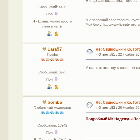
Я еще свинок сшила, теперь 
Сообщений: 4420
Пол:
"Не запрещай себе творить, пуст
Я - Елена, можно просто
Мой блог: http://www.liveinternet.r
Лена и на ты
Lara57
Re: Свинюшки и Ко. Гот
Профи
«
Ответ #51 :
22 Ноябрь 201
У нас в этом году сплошное с
Сообщений: 3975
Пол:
bomba
Re: Свинюшки и Ко. Гот
Глобальный модератор
«
Ответ #52 :
26 Ноябрь 201
Подробный МК Надежды Пе
Сообщений: 13942
Пол:
Я - Татьяна. На "ты" - с