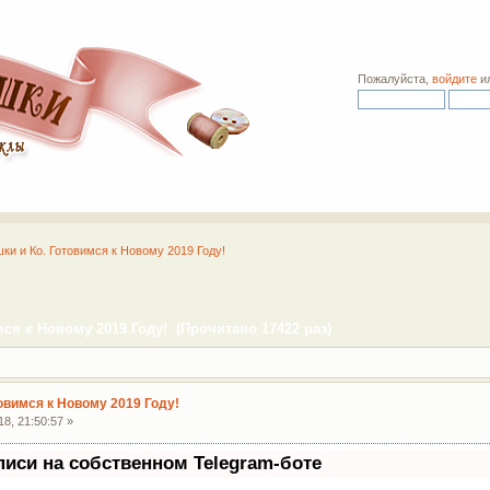
Пожалуйста,
войдите
и
ки и Ко. Готовимся к Новому 2019 Году!
ся к Новому 2019 Году! (Прочитано 17422 раз)
овимся к Новому 2019 Году!
8, 21:50:57 »
писи на собственном Telegram-боте