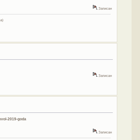
Записан
а)
Записан
mvol-2019-goda
Записан