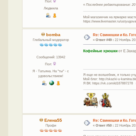
Пол:
«
Последнее редактирование: 20 
Людмила
Мой магазинчик на ярмарке масте
https://www.livemaster.ru/ustyugova
bomba
Re: Свинюшки и Ко. Гот
Глобальный модератор
«
Ответ #49 :
22 Ноябрь 201
Кофейные хрюшки
от Е.Заха
Сообщений: 13942
Пол:
Я - Татьяна. На "ты" - с
Я еще не волшебник, я только учус
удовольствием!
Мой блог: http://skazki-u-kamina.b
Я ВК: https://vk.com/id187887278 
Елена55
Re: Свинюшки и Ко. Гот
Профи
«
Ответ #50 :
22 Ноябрь 201