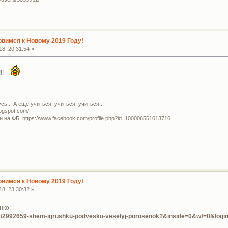
овимся к Новому 2019 Году!
8, 20:31:54 »
!!
ь... А еще учиться, учиться, учиться...
logspot.com/
и на ФБ: https://www.facebook.com/profile.php?id=100006551013716
овимся к Новому 2019 Году!
8, 23:30:32 »
нко:
pic/2992659-shem-igrushku-podvesku-veselyj-porosenok?&inside=0&wf=0&logi