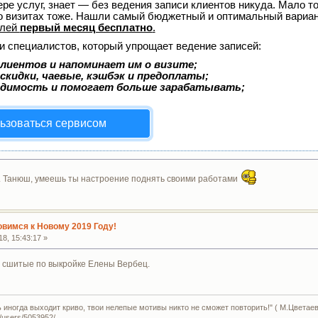
ере услуг, знает — без ведения записи клиентов никуда. Мало то
о визитах тоже. Нашли самый бюджетный и оптимальный вариа
елей
первый месяц бесплатно
.
и специалистов, который упрощает ведение записей:
лиентов и напоминает им о визите;
скидки, чаевые, кэшбэк и предоплаты;
одимость и помогает больше зарабатывать;
ьзоваться сервисом
. Танюш, умеешь ты настроение поднять своими работами
овимся к Новому 2019 Году!
8, 15:43:17 »
, сшитые по выкройке Елены Вербец.
ь иногда выходит криво, твои нелепые мотивы никто не сможет повторить!" ( М.Цветаев
u/users/5053952/