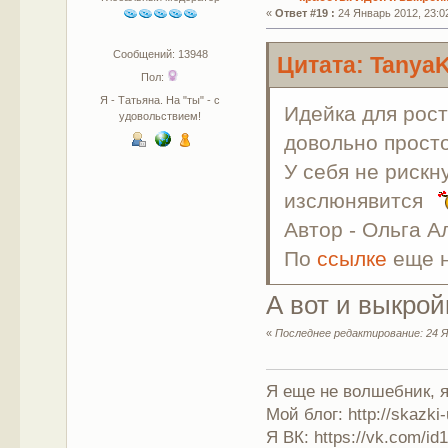
«
Ответ #19 :
24 Январь 2012, 23:0
Сообщений: 13948
Цитата: TanyaK
Пол:
Я - Татьяна. На "ты" - с
Идейка для рост
удовольствием!
довольно просто
У себя не рискн
изслюнявится
Автор - Ольга 
По
ссылке
еще н
А вот и выкрой
«
Последнее редактирование: 24 Я
Я еще не волшебник, я 
Мой блог: http://skazki
Я ВК: https://vk.com/i