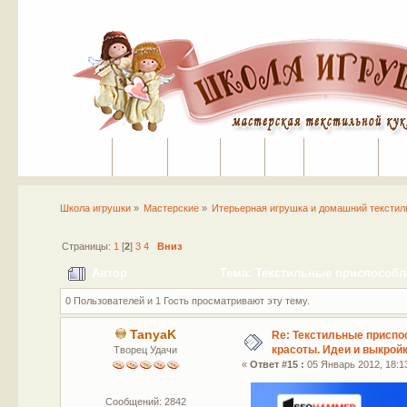
Портал
Помощь
На сайт
Поиск
Вход
Регистрация
Школа игрушки
»
Мастерские
»
Итерьерная игрушка и домашний текстил
Страницы:
1
[
2
]
3
4
Вниз
Автор
Тема: Текстильные приспособле
0 Пользователей и 1 Гость просматривают эту тему.
TanyaK
Re: Текстильные приспо
красоты. Идеи и выкройк
Творец Удачи
«
Ответ #15 :
05 Январь 2012, 18:1
Сообщений: 2842