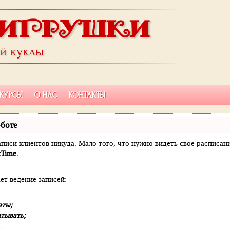
ИГРУШКИ
ой куклы
КУРСЫ
О НАС
КОНТАКТЫ
-боте
 записи клиентов никуда. Мало того, что нужно видеть свое расписа
tTime.
ет ведение записей:
аты;
тывать;