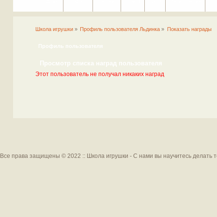
Портал
Помощь
На сайт
Поиск
Вход
Регистрация
Школа игрушки
»
Профиль пользователя Льдинка
»
Показать награды
Профиль пользователя
Просмотр списка наград пользователя
Этот пользователь не получал никаких наград
Все права защищены © 2022 :: Школа игрушки - С нами вы научитесь делать 