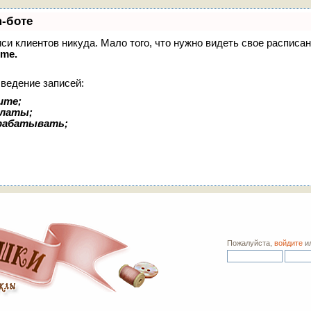
m-боте
писи клиентов никуда. Мало того, что нужно видеть свое расписа
ime.
 ведение записей:
ите;
платы;
арабатывать;
Пожалуйста,
войдите
и