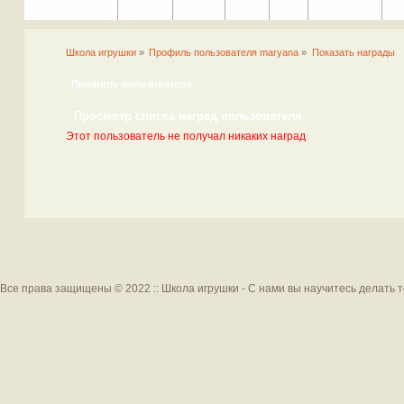
Портал
Помощь
На сайт
Поиск
Вход
Регистрация
Школа игрушки
»
Профиль пользователя maryana
»
Показать награды
Профиль пользователя
Просмотр списка наград пользователя
Этот пользователь не получал никаких наград
Все права защищены © 2022 :: Школа игрушки - С нами вы научитесь делать 