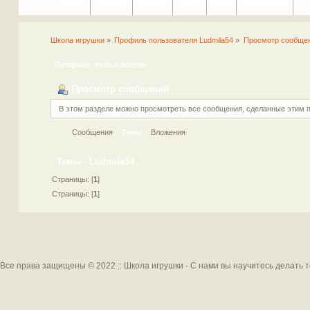
Портал
Помощь
На сайт
Поиск
Вход
Регистрация
Школа игрушки
»
Профиль пользователя Ludmila54
»
Просмотр сообще
Профиль пользователя
Просмотр сообщений
В этом разделе можно просмотреть все сообщения, сделанные этим 
Сообщения
Темы
Вложения
Темы - Ludmila54
Страницы: [
1
]
Страницы: [
1
]
Все права защищены © 2022 :: Школа игрушки - С нами вы научитесь делать 