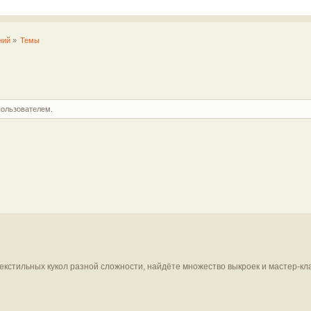
ний
»
Темы
пользователем.
текстильных кукол разной сложности, найдёте множество выкроек и мастер-кл