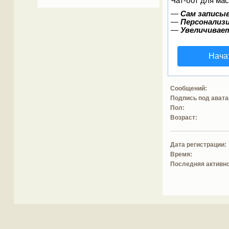
Чат-бот для мас
—
Сам записыв
—
Персонализи
—
Увеличивае
Нача
Сообщений:
Подпись под авата
Пол:
Возраст:
Дата регистрации:
Время:
Последняя активно