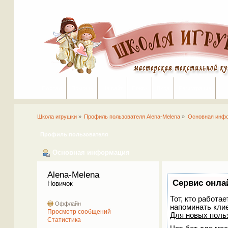
Портал
Помощь
На сайт
Поиск
Вход
Регистрация
Школа игрушки
»
Профиль пользователя Alena-Melena
»
Основная инф
Профиль пользователя
Основная информация
Alena-Melena 
Сервис онла
Новичок
Тот, кто работа
Оффлайн
напоминать кли
Просмотр сообщений
Для новых поль
Статистика