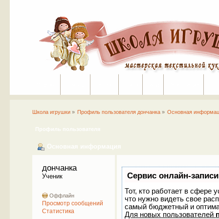
Портал
Помощь
На сайт
Поиск
Вход
Регистрация
Школа игрушки
»
Профиль пользователя дончанка
»
Основная информа
Профиль пользователя
Основная информация
дончанка 
Сервис онлайн-записи
Ученик
Тот, кто работает в сфере 
Оффлайн
что нужно видеть свое рас
Просмотр сообщений
самый бюджетный и оптим
Статистика
Для новых пользователей