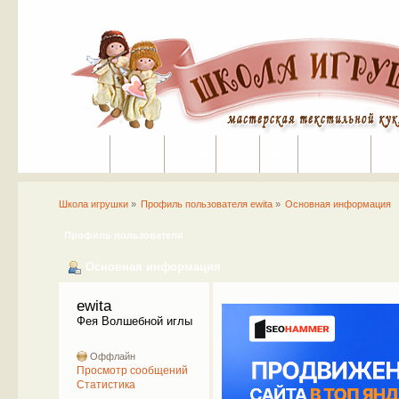
Портал
Помощь
На сайт
Поиск
Вход
Регистрация
Школа игрушки
»
Профиль пользователя ewita
»
Основная информация
Профиль пользователя
Основная информация
ewita 
Фея Волшебной иглы
Оффлайн
Просмотр сообщений
Статистика