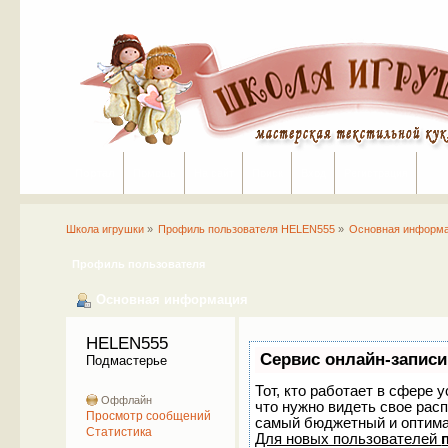
Портал
Помощь
На сайт
Поиск
Вход
Регистрация
Школа игрушки
»
Профиль пользователя HELEN555
»
Основная информ
Профиль пользователя
Основная информация
HELEN555 
Сервис онлайн-записи
Подмастерье
Тот, кто работает в сфере 
Оффлайн
что нужно видеть свое рас
Просмотр сообщений
самый бюджетный и оптим
Статистика
Для новых пользователей