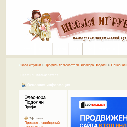
Портал
Помощь
На сайт
Поиск
Вход
Регистрация
Школа игрушки
»
Профиль пользователя Элеонора Подолян
»
Основная
Профиль пользователя
Основная информация
Элеонора 
Подолян 
Профи
Оффлайн
Просмотр сообщений