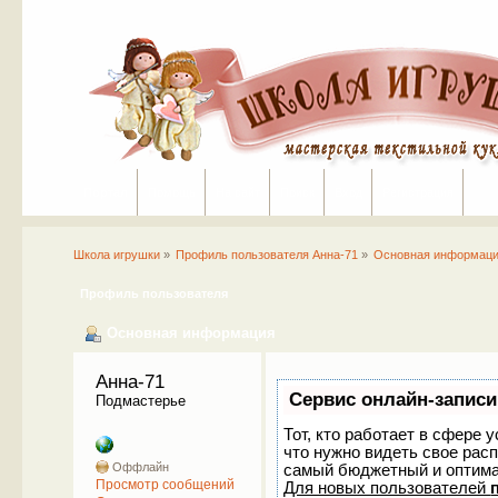
Портал
Помощь
На сайт
Поиск
Вход
Регистрация
Школа игрушки
»
Профиль пользователя Анна-71
»
Основная информац
Профиль пользователя
Основная информация
Анна-71 
Сервис онлайн-записи
Подмастерье
Тот, кто работает в сфере 
что нужно видеть свое рас
Оффлайн
самый бюджетный и оптим
Просмотр сообщений
Для новых пользователей