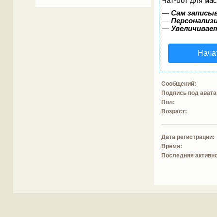
Чат-бот для мас
—
Сам записыв
—
Персонализи
—
Увеличивае
Нача
Сообщений:
Подпись под авата
Пол:
Возраст:
Дата регистрации:
Время:
Последняя активно