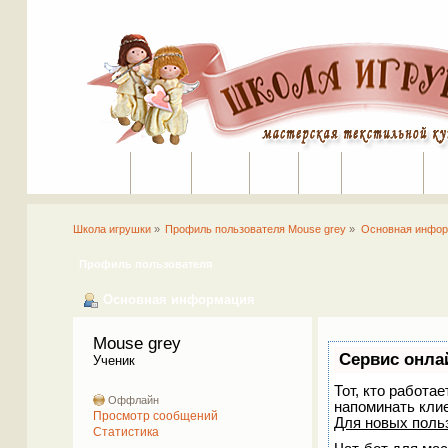
Портал
Помощь
На сайт
Поиск
Вход
Регистрация
Школа игрушки
»
Профиль пользователя Mouse grey
»
Основная инфо
Профиль пользователя
Основная информация
Mouse grey 
Сервис онла
Ученик
Тот, кто работа
Оффлайн
напоминать кли
Просмотр сообщений
Для новых поль
Статистика