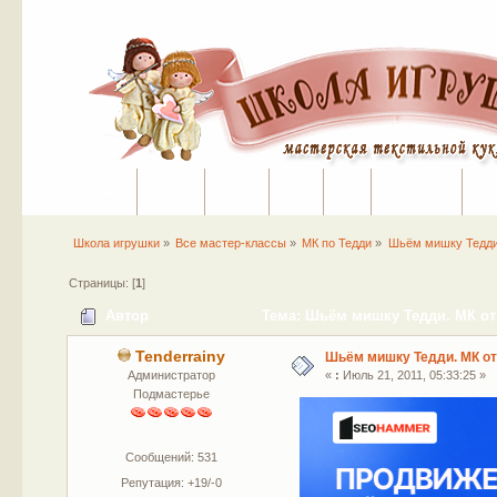
Начало
Помощь
На сайт
Поиск
Вход
Регистрация
Школа игрушки
»
Все мастер-классы
»
МК по Тедди
»
Шьём мишку Тедди
Страницы: [
1
]
Автор
Тема: Шьём мишку Тедди. МК от
Tenderrainy
Шьём мишку Тедди. МК от
Администратор
«
:
Июль 21, 2011, 05:33:25 »
Подмастерье
Сообщений: 531
Репутация: +19/-0