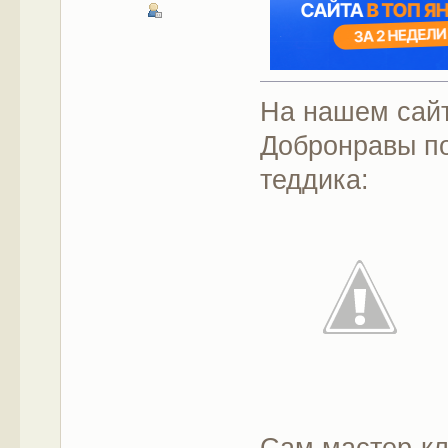
На нашем сайт
Добронравы по
теддика:
Сам мастер-кл