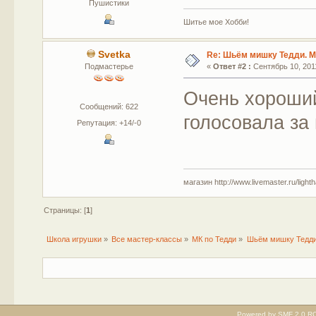
Пушистики
Шитье мое Хобби!
Svetka
Re: Шьём мишку Тедди. М
Подмастерье
«
Ответ #2 :
Сентябрь 10, 2011
Очень хороший
Сообщений: 622
голосовала за
Репутация: +14/-0
магазин http://www.livemaster.ru/light
Страницы: [
1
]
Школа игрушки
»
Все мастер-классы
»
МК по Тедди
»
Шьём мишку Тедди
Powered by SMF 2.0 RC