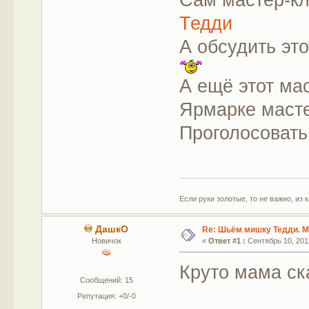
Тедди
А обсудить эт
А ещё этот мас
Ярмарке масте
Проголосовать
Если руки золотые, то не важно, из 
ДашкО
Re: Шьём мишку Тедди. М
Новичок
«
Ответ #1 :
Сентябрь 10, 2011
Круто мама ска
Сообщений: 15
Репутация: +0/-0