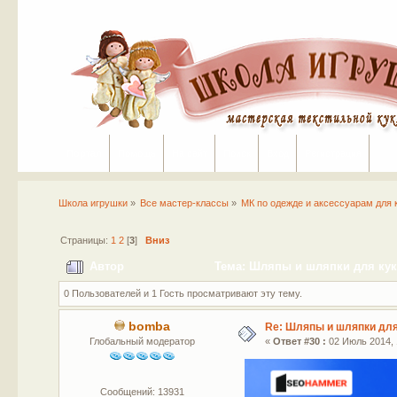
Портал
Помощь
На сайт
Поиск
Вход
Регистрация
Школа игрушки
»
Все мастер-классы
»
МК по одежде и аксессуарам для 
Страницы:
1
2
[
3
]
Вниз
Автор
Тема: Шляпы и шляпки для куко
0 Пользователей и 1 Гость просматривают эту тему.
bomba
Re: Шляпы и шляпки для
Глобальный модератор
«
Ответ #30 :
02 Июль 2014, 
Сообщений: 13931