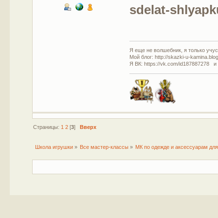
sdelat-shlyapk
Я еще не волшебник, я только учусь
Мой блог: http://skazki-u-kamina.blo
Я ВК: https://vk.com/id187887278 и
Страницы:
1
2
[
3
]
Вверх
Школа игрушки
»
Все мастер-классы
»
МК по одежде и аксессуарам для