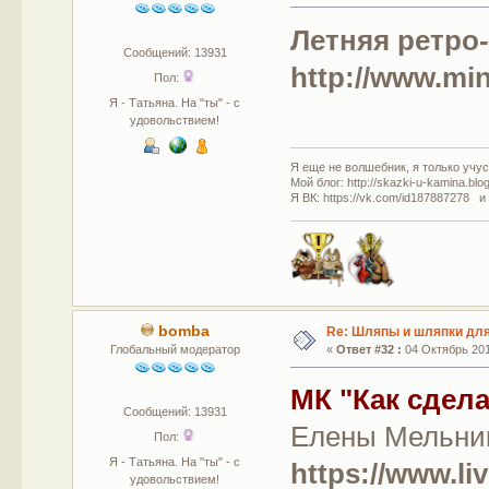
Летняя ретро
Сообщений: 13931
http://www.min
Пол:
Я - Татьяна. На "ты" - с
удовольствием!
Я еще не волшебник, я только учусь
Мой блог: http://skazki-u-kamina.blo
Я ВК: https://vk.com/id187887278 и
bomba
Re: Шляпы и шляпки для
Глобальный модератор
«
Ответ #32 :
04 Октябрь 201
МК "Как сдел
Сообщений: 13931
Елены Мельник
Пол:
Я - Татьяна. На "ты" - с
https://www.li
удовольствием!