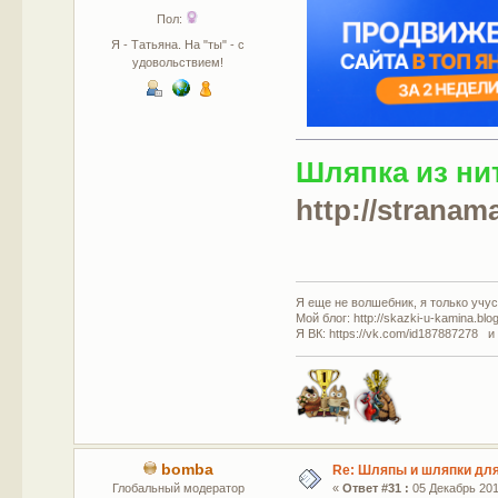
Пол:
Я - Татьяна. На "ты" - с
удовольствием!
Шляпка из ни
http://stranam
Я еще не волшебник, я только учусь
Мой блог: http://skazki-u-kamina.blo
Я ВК: https://vk.com/id187887278 и
bomba
Re: Шляпы и шляпки для
Глобальный модератор
«
Ответ #31 :
05 Декабрь 2015