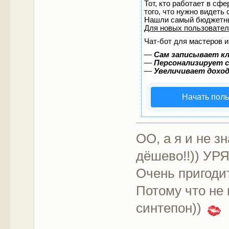
Тот, кто работает в сф
того, что нужно видеть
Нашли самый бюджетны
Для новых пользовате
Чат-бот для мастеров и
—
Сам записывает кл
—
Персонализирует с
—
Увеличивает дохо
Начать пол
ОО, а я и не з
дёшево!!)) У
Очень пригодит
Потому что не 
синтепон))