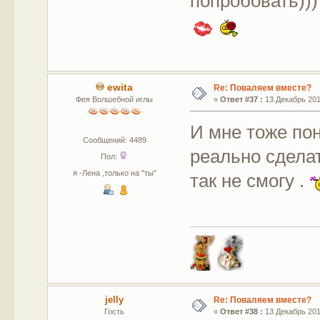
попробовать)
ewita
Re: Поваляем вместе?
Фея Волшебной иглы
«
Ответ #37 :
13 Декабрь 2011
И мне тоже пон
Сообщений: 4489
реально сделат
Пол:
я -Лена ,только на "ты"
так не смогу .
jelly
Re: Поваляем вместе?
Гость
«
Ответ #38 :
13 Декабрь 2011