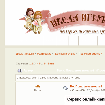
Портал
Помощь
На сайт
Поиск
Вход
Регистрация
Школа игрушки
»
Мастерские
»
Валяная игрушка
»
Поваляем вместе?
Страницы:
1
2
[
3
]
4
5
...
9
Вниз
Автор
Тема: Поваляем вместе? (Прочи
0 Пользователей и 1 Гость просматривают эту тему.
jelly
Re: Поваляем вместе?
Гость
«
Ответ #30 :
12 Декабрь 2011
Сервис онлайн-зап