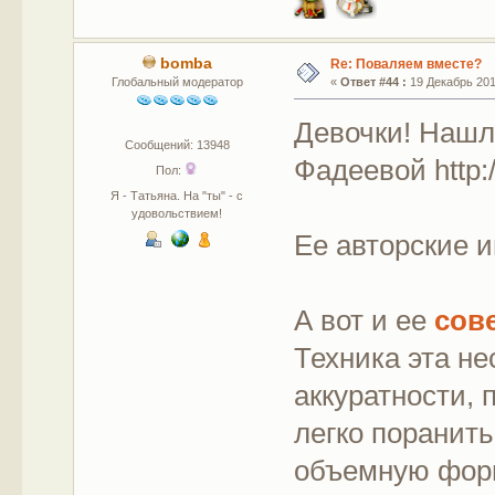
bomba
Re: Поваляем вместе?
Глобальный модератор
«
Ответ #44 :
19 Декабрь 2011
Девочки! Нашл
Сообщений: 13948
Фадеевой http:
Пол:
Я - Татьяна. На "ты" - с
удовольствием!
Ее авторские 
А вот и ее
сов
Техника эта не
аккуратности, 
легко поранить
объемную форм