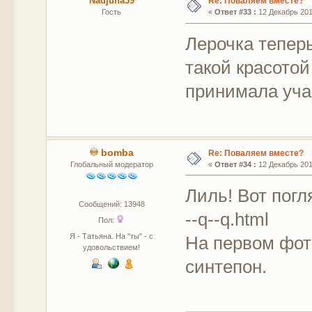
Nadjuha39
Re: Поваляем вместе?
Гость
«
Ответ #33 :
12 Декабрь 2011
Лерочка теперь
такой красотой
принимала уча
bomba
Re: Поваляем вместе?
Глобальный модератор
«
Ответ #34 :
12 Декабрь 2011
Лиль! Вот погля
Сообщений: 13948
--q--q.html
Пол:
Я - Татьяна. На "ты" - с
На первом фото
удовольствием!
синтепон.