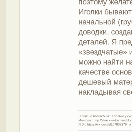
поэтому желате
Иголки бывают
начальной (гру
доводки, созда
деталей. Я пр
«звездчатые» 
можно найти на
качестве осно
дешевый матер
накладывая св
Я еще не волшебник, я только учусь
Мой блог: http://skazki-u-kamina.blo
Я ВК: https://vk.com/id187887278 и