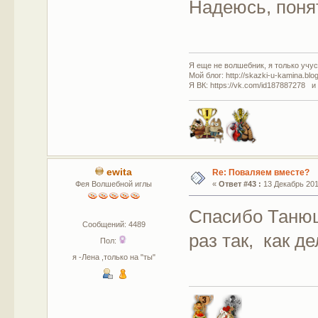
Надеюсь, поня
Я еще не волшебник, я только учусь
Мой блог: http://skazki-u-kamina.blo
Я ВК: https://vk.com/id187887278 и
ewita
Re: Поваляем вместе?
Фея Волшебной иглы
«
Ответ #43 :
13 Декабрь 2011
Спасибо Танюша
Сообщений: 4489
раз так, как д
Пол:
я -Лена ,только на "ты"