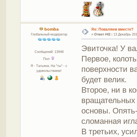
bomba
Re: Поваляем вместе?
Глобальный модератор
«
Ответ #42 :
13 Декабрь 2011
Эвиточка! У ва
Сообщений: 13948
Первое, колоть
Пол:
Я - Татьяна. На "ты" - с
поверхности ва
удовольствием!
будет велик.
Второе, ни в к
вращательных 
основы. Опять
сломанная игл
В третьих, ус