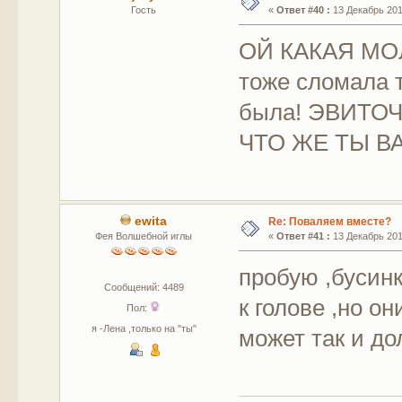
Гость
«
Ответ #40 :
13 Декабрь 2011
ОЙ КАКАЯ МО
тоже сломала т
была! ЭВИТОЧК
ЧТО ЖЕ ТЫ В
ewita
Re: Поваляем вместе?
Фея Волшебной иглы
«
Ответ #41 :
13 Декабрь 2011
пробую ,бусин
Сообщений: 4489
к голове ,но о
Пол:
я -Лена ,только на "ты"
может так и д