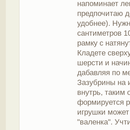
напоминает леп
предпочитаю де
удобнее). Нуж
сантиметров 1
рамку с натяну
Кладете сверху
шерсти и начи
дабавляя по м
Зазубрины на 
внутрь, таким 
формируется р
игрушки может 
"валенка". Учт