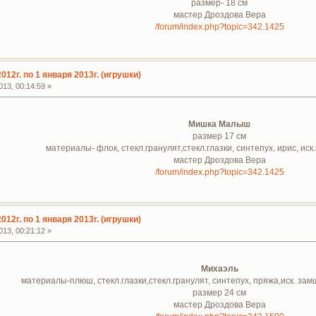
размер- 18 см
мастер Дроздова Вера
/forum/index.php?topic=342.1425
012г. по 1 января 2013г. (игрушки)
13, 00:14:59 »
Мишка Малыш
размер 17 см
материалы- флок, стекл.гранулят,стекл.глазки, синтепух, ирис, ис
мастер Дроздова Вера
/forum/index.php?topic=342.1425
012г. по 1 января 2013г. (игрушки)
13, 00:21:12 »
Михаэль
материалы-плюш, стекл.глазки,стекл.гранулят, синтепух, пряжа,иск. зам
размер 24 см
мастер Дроздова Вера