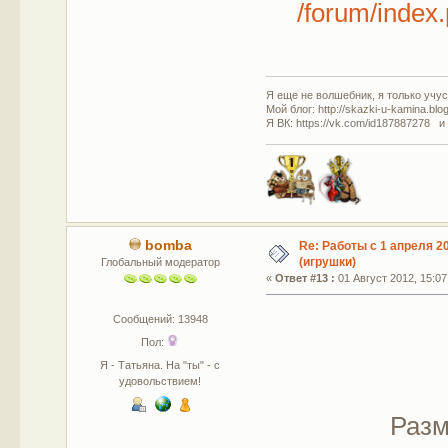
/forum/inde
Я еще не волшебник, я только учусь
Мой блог: http://skazki-u-kamina.blo
Я ВК: https://vk.com/id187887278 и
bomba
Re: Работы с 1 апреля 20
(игрушки)
Глобальный модератор
«
Ответ #13 :
01 Август 2012, 15:07
Сообщений: 13948
Пол:
Я - Татьяна. На "ты" - с
удовольствием!
Разм