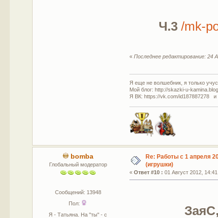
Ч.3
/mk-po
«
Последнее редактирование: 24 А
Я еще не волшебник, я только учусь
Мой блог: http://skazki-u-kamina.blo
Я ВК: https://vk.com/id187887278 и
bomba
Re: Работы с 1 апреля 20
(игрушки)
Глобальный модератор
«
Ответ #10 :
01 Август 2012, 14:41
Сообщений: 13948
Пол:
ЗаяС,
Я - Татьяна. На "ты" - с