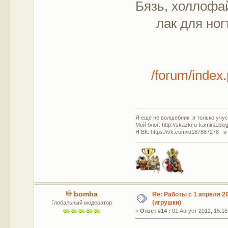
Бязь, холлофа
лак для но
/forum/inde
Я еще не волшебник, я только учусь
Мой блог: http://skazki-u-kamina.blo
Я ВК: https://vk.com/id187887278 и
bomba
Re: Работы с 1 апреля 20
(игрушки)
Глобальный модератор
«
Ответ #14 :
01 Август 2012, 15:16