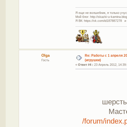
Я еще не волшебник, я только учусь
Мой блог: http://skazki-u-kamina.blo
Я ВК: https://vk.com/id187887278 и
Olga
Re: Работы с 1 апреля 20
(игрушки)
Гость
«
Ответ #4 :
23 Апрель 2012, 14:39:
шерсть
Маст
/forum/index