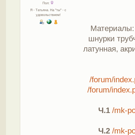
Пол:
Я - Татьяна. На "ты" - с
удовольствием!
Материалы: 
шнурки трубч
латунная, акр
/forum/inde
/forum/index
Ч.1
/mk-po
Ч.2
/mk-po