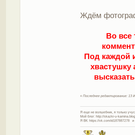
Ждём фотограф
Во все
коммен
Под каждой и
хвастушку 
высказать
«
Последнее редактирование: 13 И
Я еще не волшебник, я только учусь
Мой блог: http://skazki-u-kamina.blo
Я ВК: https://vk.com/id187887278 и