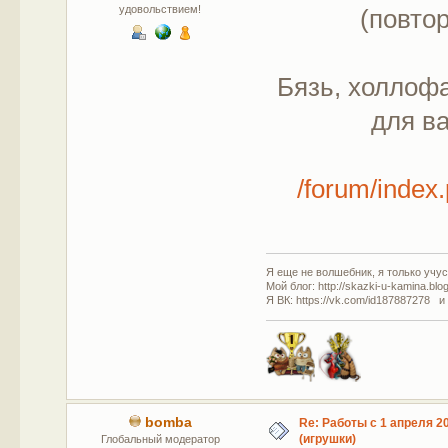
удовольствием!
(повто
Бязь, холлофа
для в
/forum/inde
Я еще не волшебник, я только учусь
Мой блог: http://skazki-u-kamina.blo
Я ВК: https://vk.com/id187887278 и
bomba
Re: Работы с 1 апреля 20
(игрушки)
Глобальный модератор