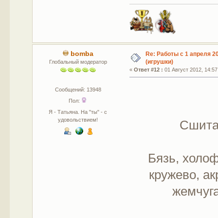
bomba
Re: Работы с 1 апреля 20
(игрушки)
Глобальный модератор
«
Ответ #12 :
01 Август 2012, 14:57
Сообщений: 13948
Пол:
Я - Татьяна. На "ты" - с
удовольствием!
Сшита
Бязь, холоф
кружево, а
жемчуга