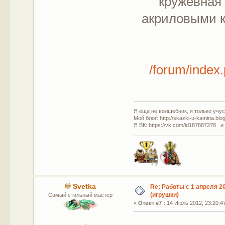
кружевная 
акриловыми к
/forum/inde
Я еще не волшебник, я только учусь
Мой блог: http://skazki-u-kamina.blo
Я ВК: https://vk.com/id187887278 и
Svetka
Re: Работы с 1 апреля 20
(игрушки)
Самый стильный мастер
«
Ответ #7 :
14 Июль 2012, 23:20:4