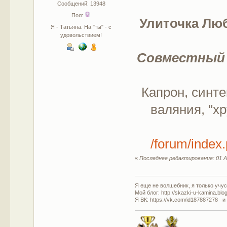
Сообщений: 13948
Пол:
Улиточка Лю
Я - Татьяна. На "ты" - с
удовольствием!
Совместный 
Капрон, синте
валяния, "хр
/forum/inde
«
Последнее редактирование: 01 А
Я еще не волшебник, я только учусь
Мой блог: http://skazki-u-kamina.blo
Я ВК: https://vk.com/id187887278 и