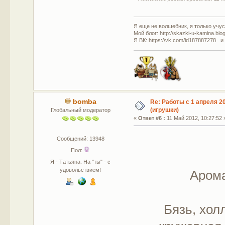
Я еще не волшебник, я только учусь
Мой блог: http://skazki-u-kamina.blo
Я ВК: https://vk.com/id187887278 и
bomba
Re: Работы с 1 апреля 20
(игрушки)
Глобальный модератор
«
Ответ #6 :
11 Май 2012, 10:27:52 
Сообщений: 13948
Пол:
Я - Татьяна. На "ты" - с
удовольствием!
Арома
Бязь, хол