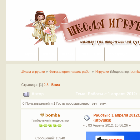
Портал
Помощь
На сайт
Поиск
Вход
Регистрация
Школа игрушки
»
Фотогалерея наших работ
»
Игрушки
(Модератор:
bomb
Страницы: [
1
]
2
3
Вниз
Автор
Тема: Работы с 1 апреля 2012г. 
0 Пользователей и 1 Гость просматривают эту тему.
bomba
Работы с 1 апреля 2012г.
(игрушки)
Глобальный модератор
«
:
03 Апрель 2012, 15:56:26 »
Сообщений: 13948