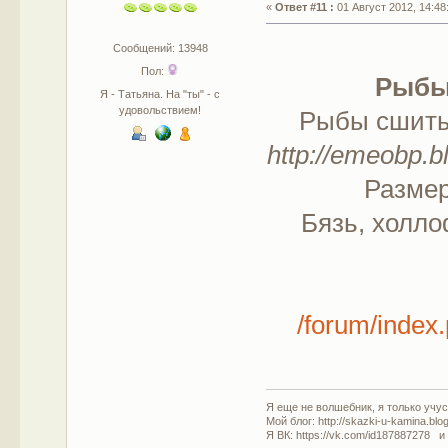
«
Ответ #11 :
01 Август 2012, 14:48
Сообщений: 13948
Пол:
Рыбы
Я - Татьяна. На "ты" - с
удовольствием!
Рыбы сшиты 
http://emeobp.b
Размер
Бязь, холло
/forum/inde
Я еще не волшебник, я только учусь
Мой блог: http://skazki-u-kamina.blo
Я ВК: https://vk.com/id187887278 и