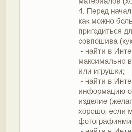
материалов (х
4. Перед нача
как можно бол
пригодиться д
совпошива (кук
- найти в Инте
максимально в
или игрушки;
- найти в Инте
информацию о 
изделие (жела
хорошо, если 
фотографиями
- найти в Инте