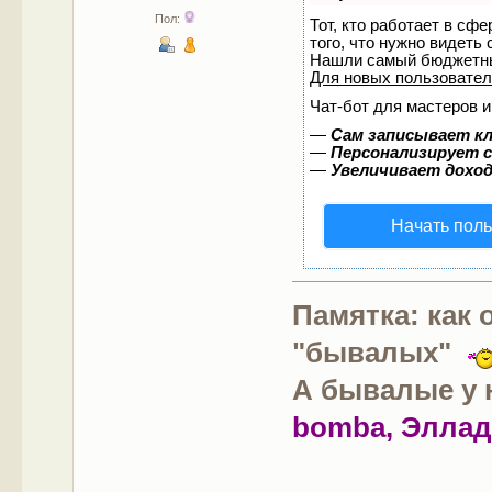
Пол:
Тот, кто работает в сф
того, что нужно видеть
Нашли самый бюджетны
Для новых пользовате
Чат-бот для мастеров и
—
Сам записывает кл
—
Персонализирует с
—
Увеличивает дохо
Начать пол
Памятка: как
"бывалых"
А бывалые у н
bomba, Эллад