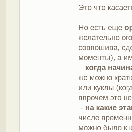
Это что касает
Но есть еще
о
желательно ог
совпошива, сд
моменты), а и
-
когда начин
же можно крат
или куклы (когд
впрочем это не
-
на какие эт
числе временн
можно было к 