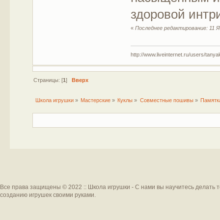
здоровой интри
«
Последнее редактирование: 11 Я
http://www.liveinternet.ru/users/tany
Страницы: [
1
]
Вверх
Школа игрушки
»
Мастерские
»
Куклы
»
Совместные пошивы
»
Памятка
Все права защищены © 2022 :: Школа игрушки - С нами вы научитесь делать 
созданию игрушек своими руками.