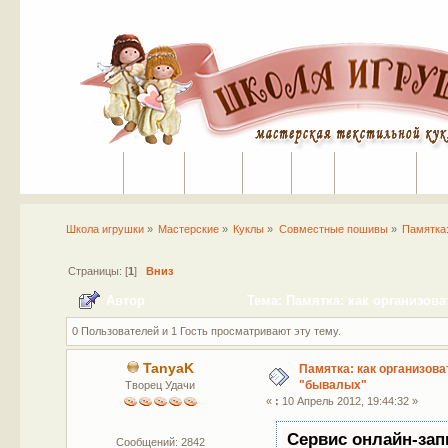
Портал
Помощь
На сайт
Поиск
Вход
Регистрация
Школа игрушки
»
Мастерские
»
Куклы
»
Совместные пошивы
»
Памятка:
Страницы: [
1
]
Вниз
Автор
Тема: Памятка: как организов
0 Пользователей и 1 Гость просматривают эту тему.
TanyaK
Памятка: как организов
"бывалых"
Творец Удачи
«
:
10 Апрель 2012, 19:44:32 »
Сервис онлайн-зап
Сообщений: 2842