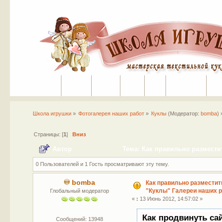
Портал
Помощь
На сайт
Поиск
Вход
Регистрация
Школа игрушки
»
Фотогалерея наших работ
»
Куклы
(Модератор:
bomba
) 
Страницы: [
1
]
Вниз
Автор
Тема: Как правильно размести
раз)
0 Пользователей и 1 Гость просматривают эту тему.
bomba
Как правильно разместит
"Куклы" Галереи наших р
Глобальный модератор
«
:
13 Июнь 2012, 14:57:02 »
Как продвинуть са
Сообщений: 13948