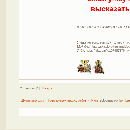
высказать
«
Последнее редактирование: 31 О
Я еще не волшебник, я только учусь
Мой блог: http://skazki-u-kamina.blo
Я ВК: https://vk.com/id187887278 и
Страницы: [
1
]
Вверх
Школа игрушки
»
Фотогалерея наших работ
»
Куклы
(Модератор:
bomba