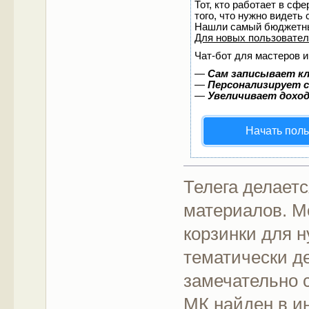
Тот, кто работает в сф
того, что нужно видеть
Нашли самый бюджетны
Для новых пользовате
Чат-бот для мастеров и
—
Сам записывает кл
—
Персонализирует с
—
Увеличивает дохо
Начать пол
Телега делает
материалов. М
корзинки для 
тематически д
замечательно 
МК найден в ин