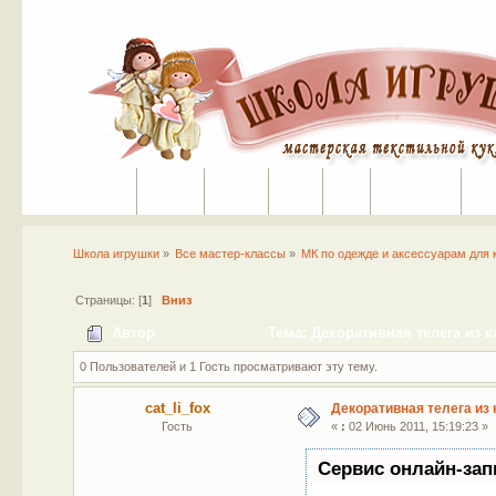
Портал
Помощь
На сайт
Поиск
Вход
Регистрация
Школа игрушки
»
Все мастер-классы
»
МК по одежде и аксессуарам для 
Страницы: [
1
]
Вниз
Автор
Тема: Декоративная телега из к
0 Пользователей и 1 Гость просматривают эту тему.
cat_li_fox
Декоративная телега из 
Гость
«
:
02 Июнь 2011, 15:19:23 »
Сервис онлайн-зап