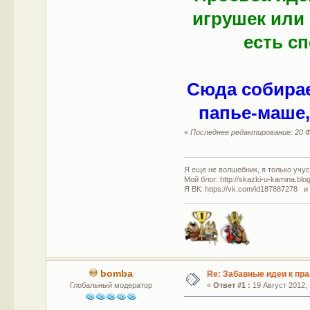
игрушек или 
есть с
Сюда собирае
папье-маше,
«
Последнее редактирование: 20 Ф
Я еще не волшебник, я только учусь
Мой блог: http://skazki-u-kamina.blo
Я ВК: https://vk.com/id187887278 и
bomba
Re: Забавные идеи к пр
Глобальный модератор
«
Ответ #1 :
19 Август 2012, 