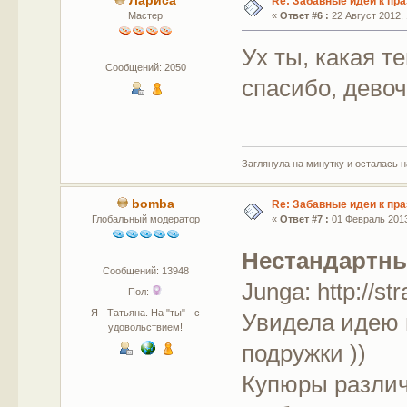
Лариса
Re: Забавные идеи к пр
Мастер
«
Ответ #6 :
22 Август 2012, 
Ух ты, какая т
Сообщений: 2050
спасибо, девоч
Заглянула на минутку и осталась 
bomba
Re: Забавные идеи к пр
Глобальный модератор
«
Ответ #7 :
01 Февраль 2013
Нестандартны
Сообщений: 13948
Junga: http://s
Пол:
Я - Татьяна. На "ты" - с
Увидела идею 
удовольствием!
подружки ))
Купюры различ