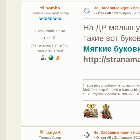
bomba
Re: Забавные идеи к пр
Глобальный модератор
«
Ответ #8 :
20 Февраль 2013
На ДР малышу,
Сообщений: 13948
такие вот буков
Пол:
Я - Татьяна. На "ты" - с
Мягкие буков
удовольствием!
http://stranam
Я еще не волшебник, я только учусь
Мой блог: http://skazki-u-kamina.blo
Я ВК: https://vk.com/id187887278 и
TanyaK
Re: Забавные идеи к пр
Творец Удачи
«
Ответ #9 :
21 Февраль 2013