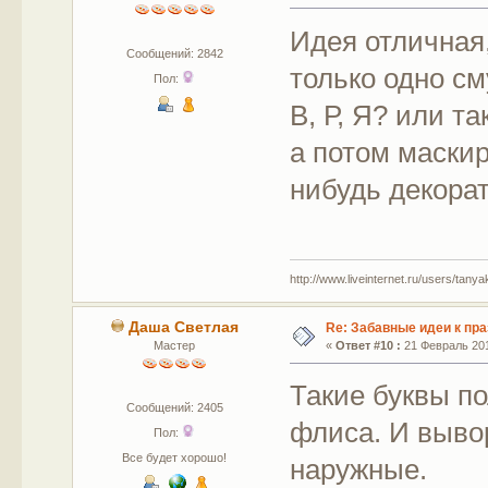
Идея отличная
Сообщений: 2842
только одно с
Пол:
В, Р, Я? или т
а потом маскир
нибудь декора
http://www.liveinternet.ru/users/tany
Даша Светлая
Re: Забавные идеи к пр
Мастер
«
Ответ #10 :
21 Февраль 201
Такие буквы п
Сообщений: 2405
флиса. И выво
Пол:
Все будет хорошо!
наружные.