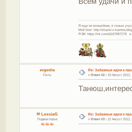
Всем удачи и п
Я еще не волшебник, я только учусь
Мой блог: http://skazki-u-kamina.blo
Я ВК: https://vk.com/id187887278 и
evgesha
Re: Забавные идеи к пр
Гость
«
Ответ #2 :
19 Август 2012, 
Танюш,интерес
LessiaG
Re: Забавные идеи к пр
Подмастерье
«
Ответ #3 :
22 Август 2012, 