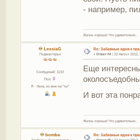
- например, п
Жизнь хороша! Что удивительно...
LessiaG
Re: Забавные идеи к пр
Подмастерье
«
Ответ #4 :
22 Август 2012, 
Еще интересны
Сообщений: 1133
околосъедоб
Пол:
Я - Лена, ко мне на "ты"
И вот эта понр
Жизнь хороша! Что удивительно...
bomba
Re: Забавные идеи к пр
Глобальный модератор
«
Ответ #5 :
22 Август 2012, 