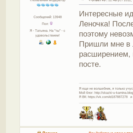
Интересные ид
Сообщений: 13948
Леночка! Посл
Пол:
Я - Татьяна. На "ты" - с
поэтому невоз
удовольствием!
Пришли мне в 
расширением, 
посте.
Я еще не волшебник, я только учусь
Мой блог: http://skazki-u-kamina.blo
Я ВК: https://vk.com/id187887278 и