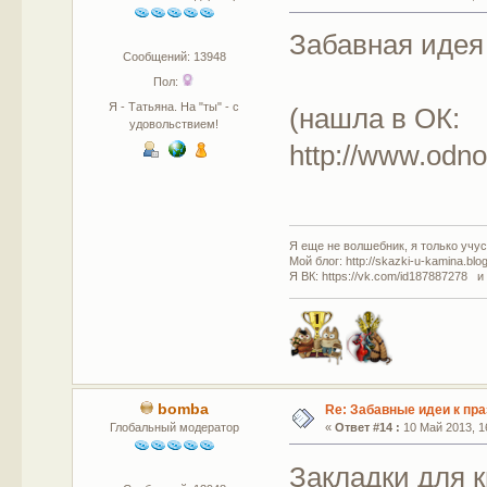
Забавная идея 
Сообщений: 13948
Пол:
Я - Татьяна. На "ты" - с
(нашла в ОК:
удовольствием!
http://www.odno
Я еще не волшебник, я только учусь
Мой блог: http://skazki-u-kamina.blo
Я ВК: https://vk.com/id187887278 и
bomba
Re: Забавные идеи к пр
Глобальный модератор
«
Ответ #14 :
10 Май 2013, 16
Закладки для к