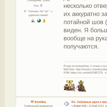
Сообщений: 13948
несколько отв
Пол:
Я - Татьяна. На "ты" - с
их аккуратно 
удовольствием!
потайной шов 
виден. Я боль
вообще на рук
получаются.
Я еще не волшебник, я только учусь
Мой блог: http://skazki-u-kamina.blo
Я ВК: https://vk.com/id187887278 и
bomba
Re: Забавные идеи к пр
Глобальный модератор
«
Ответ #13 :
10 Май 2013, 16