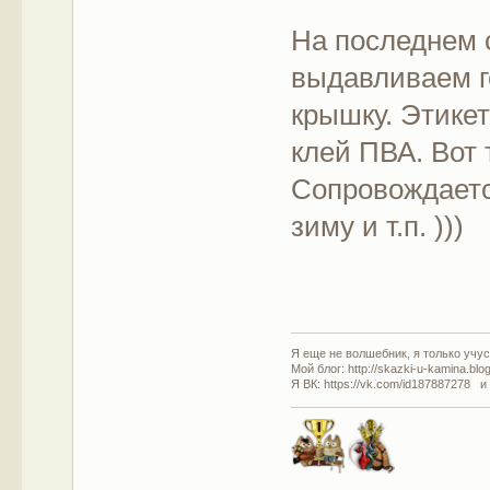
На последнем 
выдавливаем ге
крышку. Этикет
клей ПВА. Вот 
Сопровождается
зиму и т.п. )))
Я еще не волшебник, я только учусь
Мой блог: http://skazki-u-kamina.blo
Я ВК: https://vk.com/id187887278 и