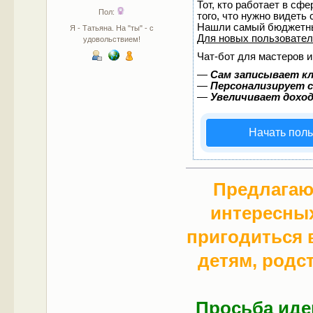
Тот, кто работает в сф
Пол:
того, что нужно видеть
Нашли самый бюджетны
Я - Татьяна. На "ты" - с
Для новых пользовате
удовольствием!
Чат-бот для мастеров и
—
Сам записывает кл
—
Персонализирует с
—
Увеличивает дохо
Начать пол
Предлагаю
интересных
пригодиться 
детям, родс
Просьба иде