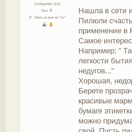
Сообщений: 1133
Нашла в сети 
Пол:
Я - Лена, ко мне на "ты"
Пилюли счасть
применение в 
Самое интересн
Например: " Т
легкости бытия
недугов..."
Хорошая, недор
Берете прозрач
красивые марм
бумаге этикетк
можно придума
свой. Пусть п