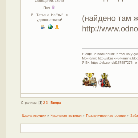
Сообщений: 13948
Пол:
Я - Татьяна. На "ты" - с
(найдено там ж
удовольствием!
http://www.odno
Я еще не волшебник, я только учусь
Мой блог: http://skazki-u-kamina.blo
Я ВК: https://vk.com/id187887278 и
Страницы: [
1
]
2
3
Вверх
Школа игрушки
»
Кукольная гостиная
»
Праздничное настроение
»
Заба