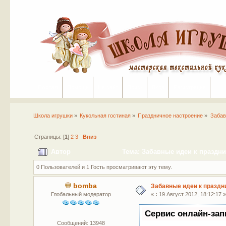
Портал
Помощь
На сайт
Поиск
Вход
Регистрация
Школа игрушки
»
Кукольная гостиная
»
Праздничное настроение
»
Забав
Страницы: [
1
]
2
3
Вниз
Автор
Тема: Забавные идеи к праздни
0 Пользователей и 1 Гость просматривают эту тему.
bomba
Забавные идеи к праздн
Глобальный модератор
«
:
19 Август 2012, 18:12:17 »
Сервис онлайн-зап
Сообщений: 13948