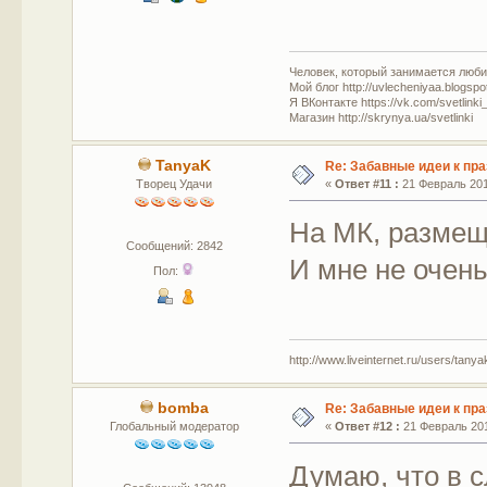
Человек, который занимается люб
Мой блог http://uvlecheniyaa.blogspo
Я ВКонтакте https://vk.com/svetlinki
Магазин http://skrynya.ua/svetlinki
TanyaK
Re: Забавные идеи к пр
Творец Удачи
«
Ответ #11 :
21 Февраль 2013
На МК, размещ
Сообщений: 2842
И мне не очень
Пол:
http://www.liveinternet.ru/users/tany
bomba
Re: Забавные идеи к пр
Глобальный модератор
«
Ответ #12 :
21 Февраль 201
Думаю, что в 