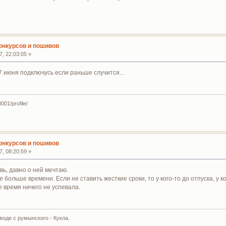
конкурсов и пошивов
, 22:03:05 »
7 июня подключусь если раньше случится...
001/profile/
конкурсов и пошивов
, 08:20:59 »
ь, давно о ней мечтаю.
больше времени. Если не ставить жесткие сроки, то у кого-то до отпуска, у ко
е время ничего не успевала.
воде с румынского - Кукла.