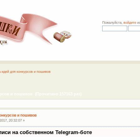
Пожалуйста,
войдите
и
а идей для конкурсов и пошивов
рсов и пошивов (Прочитано 157163 раз)
конкурсов и пошивов
017, 20:32:07 »
писи на собственном Telegram-боте