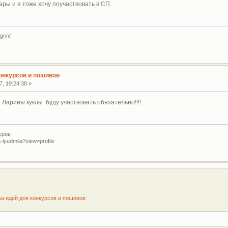
ары и я тоже хочу поучаствовать в СП.
grin/
конкурсов и пошивов
, 19:24:38 »
 Ларины куклы буду участвовать обязательно!!!!
ров :
-lyudmila?view=profile
ка идей для конкурсов и пошивов