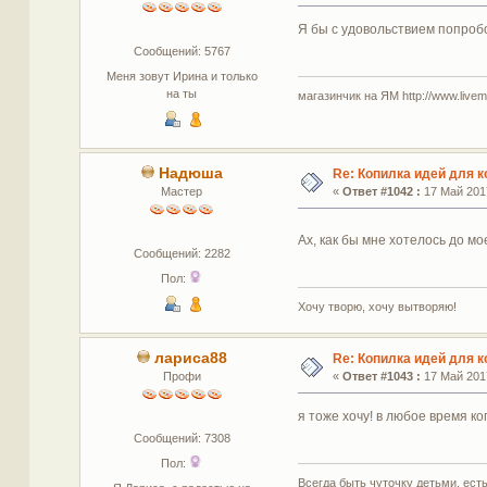
Я бы с удовольствием попробо
Сообщений: 5767
Меня зовут Ирина и только
на ты
магазинчик на ЯМ http://www.livemas
Надюша
Re: Копилка идей для 
Мастер
«
Ответ #1042 :
17 Май 2017
Ах, как бы мне хотелось до м
Сообщений: 2282
Пол:
Хочу творю, хочу вытворяю!
лариса88
Re: Копилка идей для 
Профи
«
Ответ #1043 :
17 Май 2017
я тоже хочу! в любое время ко
Сообщений: 7308
Пол:
Всегда быть чуточку детьми, есть 