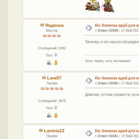
Надюша
Re: Копилка идей для 
Мастер
«
Ответ #1039 :
17 Май 2017
Танечка, я не нашла обсужден
Сообщений: 2282
Пол:
Хочу творю, хочу вытворяю!
Lara57
Re: Копилка идей для 
Профи
«
Ответ #1040 :
17 Май 2017
Девочки, готова провести, ес
Сообщений: 3975
Пол:
Lavinia12
Re: Копилка идей для 
Профи
«
Ответ #1041 :
17 Май 2017