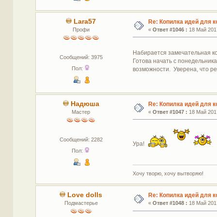
Lara57
Re: Копилка идей для 
Профи
«
Ответ #1046 :
18 Май 2017
Набирается замечательная к
Сообщений: 3975
Готова начать с понедельника
Пол:
возможности. Уверена, что ре
Надюша
Re: Копилка идей для 
Мастер
«
Ответ #1047 :
18 Май 2017
Сообщений: 2282
Ура!
Пол:
Хочу творю, хочу вытворяю!
Love dolls
Re: Копилка идей для 
Подмастерье
«
Ответ #1048 :
18 Май 2017