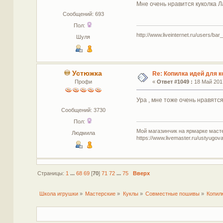
Мне очень нравится куколка Л
Сообщений: 693
Пол:
http://www.liveinternet.ru/users/bar_
Шуля
Устюжка
Re: Копилка идей для 
Профи
«
Ответ #1049 :
18 Май 2017
Ура , мне тоже очень нравятся
Сообщений: 3730
Пол:
Мой магазинчик на ярмарке масте
Людмила
https://www.livemaster.ru/ustyugova
Страницы:
1
...
68
69
[
70
]
71
72
...
75
Вверх
Школа игрушки
»
Мастерские
»
Куклы
»
Совместные пошивы
»
Копил