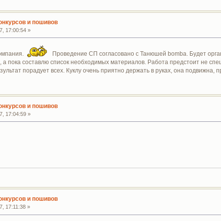
конкурсов и пошивов
, 17:00:54 »
омпания.
Проведение СП согласовано с Танюшей bomba. Будет орга
, а пока составлю список необходимых материалов. Работа предстоит не спе
зультат порадует всех. Куклу очень приятно держать в руках, она подвижна,
конкурсов и пошивов
, 17:04:59 »
конкурсов и пошивов
, 17:11:38 »