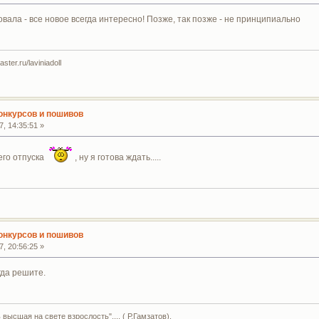
вала - все новое всегда интересно! Позже, так позже - не принципиально
ter.ru/laviniadoll
конкурсов и пошивов
, 14:35:51 »
оего отпуска
, ну я готова ждать.....
конкурсов и пошивов
, 20:56:25 »
гда решите.
высшая на свете взрослость".... ( Р.Гамзатов).