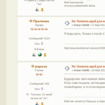
Я Лариса, с радостью на
Мой магазинчик
"ты"
skrynya.ua/plahotnik-larisa
Преленка
Re: Копилка идей для 
Профи
«
Ответ #1044 :
17 Май 2017
Я буду шить. Только я после 1
Сообщений: 4214
Пол:
http://www.liveinternet.ru/users/4288
Я Елена
papusa
Re: Копилка идей для 
Ученик
«
Ответ #1045 :
18 Май 2017
Будуарочка- моя нежная любов
Я бы тоже пошила, летом даже 
Сообщений: 343
посвободнее, а то в последне
Пол:
Я - Татьяна. Со мной
лучше на "ты".
Мой ник читается Папуша, в пере