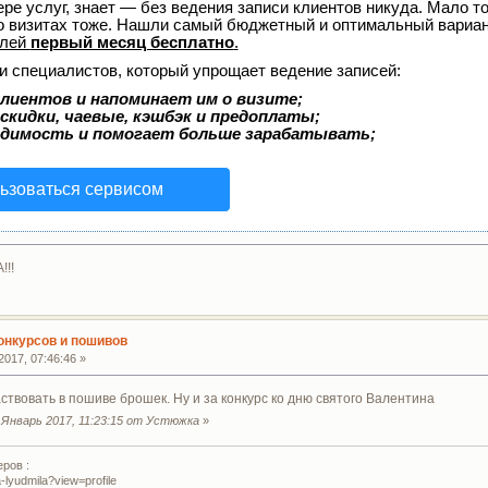
ере услуг, знает — без ведения записи клиентов никуда. Мало то
о визитах тоже. Нашли самый бюджетный и оптимальный вариа
елей
первый месяц бесплатно
.
и специалистов, который упрощает ведение записей:
лиентов и напоминает им о визите;
скидки, чаевые, кэшбэк и предоплаты;
одимость и помогает больше зарабатывать;
ьзоваться сервисом
!!!
конкурсов и пошивов
017, 07:46:46 »
аствовать в пошиве брошек. Ну и за конкурс ко дню святого Валентина
Январь 2017, 11:23:15 от Устюжка
»
ров :
-lyudmila?view=profile