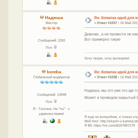
Надюша
Re: Копилка идей для 
Мастер
«
Ответ #1037 :
16 Май 2017
Девочки , а не провести ли на
Вот примерно такую
Сообщений: 2282
Пол:
Хочу творю, хочу вытворяю!
bomba
Re: Копилка идей для 
Глобальный модератор
«
Ответ #1038 :
16 Май 2017
Надюша, мы это уже это где-т
Сообщений: 13948
Может и проведем закрытый С
Пол:
Я - Татьяна. На "ты" - с
удовольствием!
Я еще не волшебник, я только учус
Мой блог: http://skazki-u-kamina.b
Я ВК: https://vk.com/id187887278 