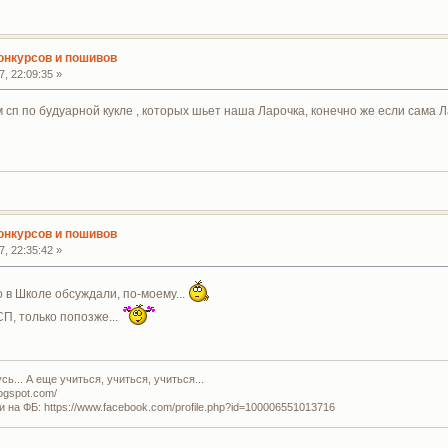
конкурсов и пошивов
, 22:09:35 »
м сп по будуарной кукле , которых шьет наша Ларочка, конечно же если сама 
конкурсов и пошивов
, 22:35:42 »
о в Школе обсуждали, по-моему...
П, только попозже...
ь... А еще учиться, учиться, учиться...
logspot.com/
и на ФБ: https://www.facebook.com/profile.php?id=100006551013716