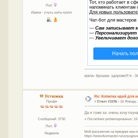
Тот, кто работает в сф
Пол:
напоминать клиентам 
Для новых пользоват
Ирина - учусь шить кукол
Чат-бот для мастеров 
—
Сам записывает к
—
Персонализирует 
—
Увеличивает дох
Начать пол
кукла- брошка- здорово!!! я - ЗА
Устюжка
Re: Копилка идей для 
Профи
«
Ответ #1036 :
16 Январь 2
Да я тоже за очень хочу поуч
Сообщений: 3730
«
Последнее редактирование: 16 
Пол:
Мой магазинчик на ярмарке масте
Людмила
https://www.livemaster.ru/ustyugova