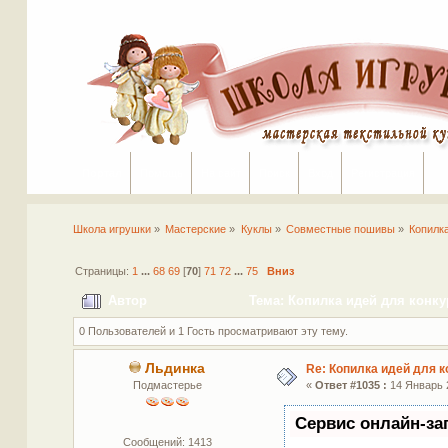
Портал
Помощь
На сайт
Поиск
Вход
Регистрация
Школа игрушки
»
Мастерские
»
Куклы
»
Совместные пошивы
»
Копилк
Страницы:
1
...
68
69
[
70
]
71
72
...
75
Вниз
Автор
Тема: Копилка идей для конку
0 Пользователей и 1 Гость просматривают эту тему.
Льдинка
Re: Копилка идей для 
Подмастерье
«
Ответ #1035 :
14 Январь 2
Сервис онлайн-за
Сообщений: 1413