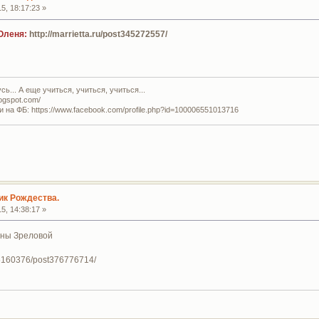
5, 18:17:23 »
Оленя:
http://marrietta.ru/post345272557/
ь... А еще учиться, учиться, учиться...
logspot.com/
и на ФБ: https://www.facebook.com/profile.php?id=100006551013716
ик Рождества.
5, 14:38:17 »
ины Зреловой
s/5160376/post376776714/