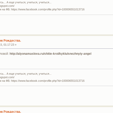
ь... А еще учиться, учиться, учиться...
logspot.com/
и на ФБ: https://www.facebook.com/profile.php?id=100006551013716
ик Рождества.
5, 01:17:23 »
ловой:
http://alyonamaslova.ru/shitie-kroi/kyklu/snezhnyiy-angel
ь... А еще учиться, учиться, учиться...
logspot.com/
и на ФБ: https://www.facebook.com/profile.php?id=100006551013716
ик Рождества.