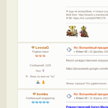
Я еще не волшебник, я только учус
Мой блог: http://skazki-u-kamina.b
Я ВК: https://vk.com/id187887278 
LessiaG
Re: Волшебный праздн
Подмастерье
«
Ответ #2 :
02 Декабрь 201
Много рождественских игруше
Сообщений: 1133
https://picasaweb.google.com/
Пол:
Я - Лена, ко мне на "ты"
Жизнь хороша! Что удивительно..
bomba
Re: Волшебный праздн
Глобальный модератор
«
Ответ #3 :
21 Апрель 2013
Рождественский Ангел-Мал