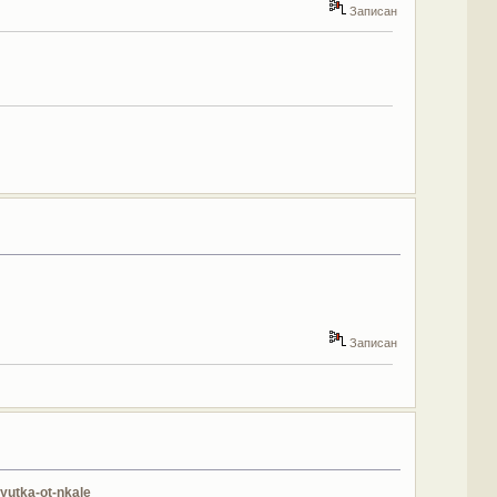
Записан
Записан
yutka-ot-nkale