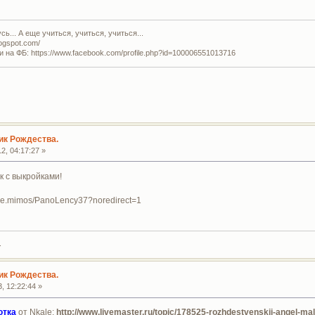
ь... А еще учиться, учиться, учиться...
logspot.com/
и на ФБ: https://www.facebook.com/profile.php?id=100006551013716
ик Рождества.
2, 04:17:27 »
к с выкройками!
lee.mimos/PanoLency37?noredirect=1
.
ик Рождества.
, 12:22:44 »
ютка
от Nkale:
http://www.livemaster.ru/topic/178525-rozhdestvenskij-angel-mal