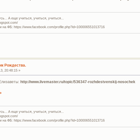
ь... А еще учиться, учиться, учиться...
logspot.com/
и на ФБ: https://www.facebook.com/profile.php?id=100006551013716
ик Рождества.
3, 20:48:15 »
Елизаветы:
http://www.livemaster.ru/topic/536347-rozhdestvenskij-nosochek
Ь
ь... А еще учиться, учиться, учиться...
logspot.com/
и на ФБ: https://www.facebook.com/profile.php?id=100006551013716