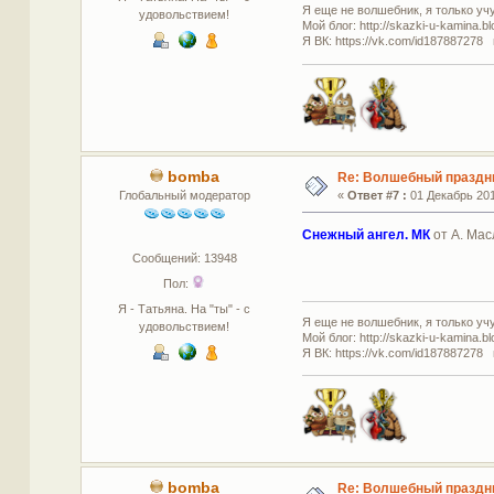
Я еще не волшебник, я только учус
удовольствием!
Мой блог: http://skazki-u-kamina.b
Я ВК: https://vk.com/id187887278 
bomba
Re: Волшебный праздн
Глобальный модератор
«
Ответ #7 :
01 Декабрь 201
Снежный ангел. МК
от А. Мас
Сообщений: 13948
Пол:
Я - Татьяна. На "ты" - с
Я еще не волшебник, я только учус
удовольствием!
Мой блог: http://skazki-u-kamina.b
Я ВК: https://vk.com/id187887278 
bomba
Re: Волшебный праздн