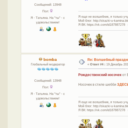
Сообщений: 13948
Пол:
Я еще не волшебник, я только учус
Я - Татьяна. На "ты" - с
Мой блог: http://skazki-u-kamina.b
удовольствием!
Я ВК: https://vk.com/id187887278 
bomba
Re: Волшебный праздн
Глобальный модератор
«
Ответ #4 :
19 Декабрь 201
Рождественский носочек
от 
Сообщений: 13948
Носочек в стиле шебби
ЗДЕС
Пол:
Я - Татьяна. На "ты" - с
удовольствием!
Я еще не волшебник, я только учус
Мой блог: http://skazki-u-kamina.b
Я ВК: https://vk.com/id187887278 