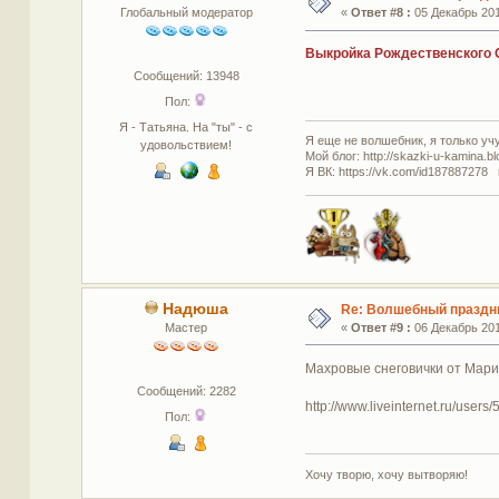
Глобальный модератор
«
Ответ #8 :
05 Декабрь 201
Выкройка Рождественского 
Сообщений: 13948
Пол:
Я - Татьяна. На "ты" - с
Я еще не волшебник, я только учус
удовольствием!
Мой блог: http://skazki-u-kamina.b
Я ВК: https://vk.com/id187887278 
Надюша
Re: Волшебный праздн
Мастер
«
Ответ #9 :
06 Декабрь 201
Махровые снеговички от Мар
Сообщений: 2282
http://www.liveinternet.ru/user
Пол:
Хочу творю, хочу вытворяю!