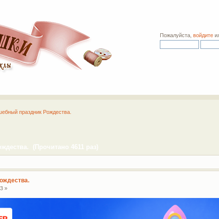
Пожалуйста,
войдите
и
ебный праздник Рождества.
дества. (Прочитано 4611 раз)
ождества.
3 »