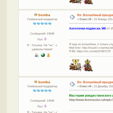
bomba
Re: Волшебный праздн
Глобальный модератор
«
Ответ #5 :
15 Январь 2014
Ангелочки-подвески. МК
от И
Сообщений: 13948
Пол:
Я еще не волшебник, я только учус
Я - Татьяна. На "ты" - с
Мой блог: http://skazki-u-kamina.b
удовольствием!
Я ВК: https://vk.com/id187887278 
bomba
Re: Волшебный праздн
Глобальный модератор
«
Ответ #6 :
23 Декабрь 201
Мастерим рождественского а
http://www.livemaster.ru/top
Сообщений: 13948
Пол:
Я - Татьяна. На "ты" - с