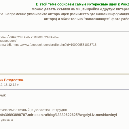
В этой теме собираем самые интересные идеи к Рож
Можно давать ссылки на МК, выкройки и другую интере
а: непременно указывайте автора идеи (или место где нашли информацию)
автора) и обязательно "завлекающее" фото раб
ь... А еще учиться, учиться, учиться...
logspot.com/
и на ФБ: https://www.facebook.com/profile.php?id=100006551013716
ик Рождества.
2, 16:12:12 »
owa
:
очек симпатичный, и делается не трудно
p://s30893898787.mirtesen.ru/blog/43880622625/Angelyi-iz-meshkovinyi
 делала.