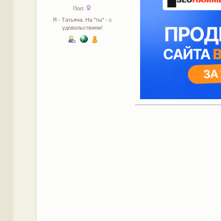
Пол:
Я - Татьяна. На "ты" - с
удовольствием!