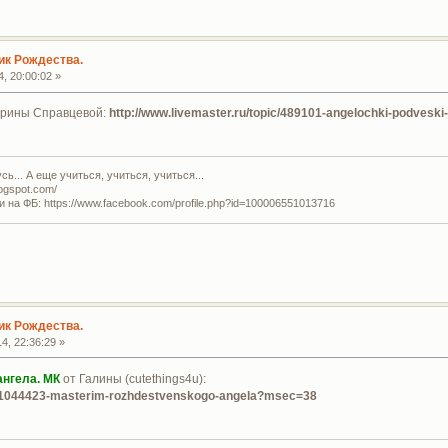
ик Рождества.
, 20:00:02 »
рины Справцевой:
http://www.livemaster.ru/topic/489101-angelochki-podves
ь... А еще учиться, учиться, учиться...
logspot.com/
и на ФБ: https://www.facebook.com/profile.php?id=100006551013716
ик Рождества.
4, 22:36:29 »
нгела. МК
от Галины (cutethings4u):
ic/1044423-masterim-rozhdestvenskogo-angela?msec=38