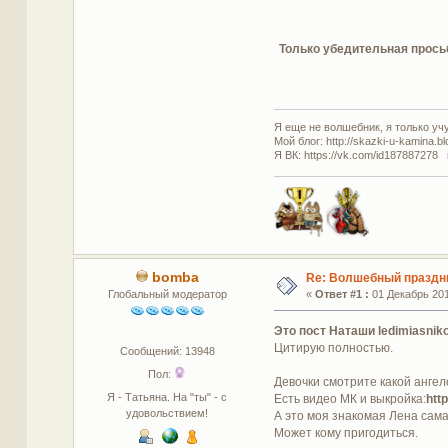
Только убедительная просьб
Я еще не волшебник, я только учус
Мой блог: http://skazki-u-kamina.b
Я ВК: https://vk.com/id187887278 
bomba
Re: Волшебный праздн
Глобальный модератор
«
Ответ #1 :
01 Декабрь 201
Это пост Наташи ledimiasnik
Цитирую полностью.
Сообщений: 13948
Пол:
Девочки смотрите какой ангел
Я - Татьяна. На "ты" - с
Есть видео МК и выкройка:
htt
удовольствием!
А это моя знакомая Лена сама
Может кому пригодиться.