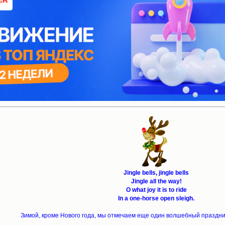
Jingle bells, jingle bells
Jingle all the way!
O what joy it is to ride
In a one-horse open sleigh.
Зимой, кроме Нового года, мы отмечаем еще один волшебный праздни