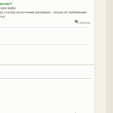
деству
!!!
сную инфу.
, ссылку на источник (активную - только по требованию
оты!
Записан