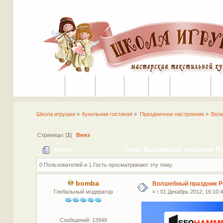
Портал
Помощь
На сайт
Поиск
Вход
Регистрация
Школа игрушки
»
Кукольная гостиная
»
Праздничное настроение
»
Волш
Страницы: [
1
]
Вниз
Автор
Тема: Волшебный праздник Рож
0 Пользователей и 1 Гость просматривают эту тему.
bomba
Волшебный праздник Р
Глобальный модератор
«
:
01 Декабрь 2012, 16:10:4
Сообщений: 13948