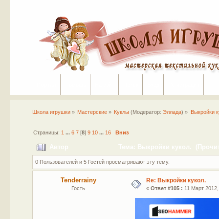
Портал
Помощь
На сайт
Поиск
Вход
Регистрация
Школа игрушки
»
Мастерские
»
Куклы
(Модератор:
Эллада
) »
Выкройки к
Страницы:
1
...
6
7
[
8
]
9
10
...
16
Вниз
Автор
Тема: Выкройки кукол. (Прочит
0 Пользователей и 5 Гостей просматривают эту тему.
Tenderrainy
Re: Выкройки кукол.
Гость
«
Ответ #105 :
11 Март 2012, 