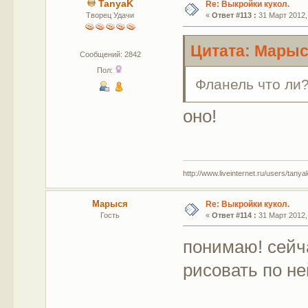
TanyaK
Re: Выкройки кукол.
Творец Удачи
«
Ответ #113 :
31 Март 2012, 
Цитата: Марыся
Сообщений: 2842
Пол:
Фланель что ли
оно!
http://www.liveinternet.ru/users/tany
Марыся
Re: Выкройки кукол.
Гость
«
Ответ #114 :
31 Март 2012, 
понимаю! сейч
рисовать по не