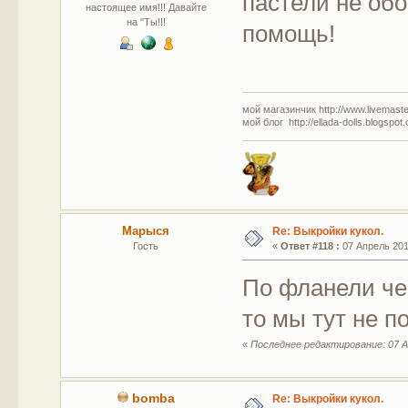
пастели не обо
настоящее имя!!! Давайте
на "Ты!!!
помощь!
мой магазинчик http://www.livemaster
мой блог http://ellada-dolls.blogspot
Марыся
Re: Выкройки кукол.
Гость
«
Ответ #118 :
07 Апрель 2012
По фланели чем
то мы тут не п
«
Последнее редактирование: 07 А
bomba
Re: Выкройки кукол.