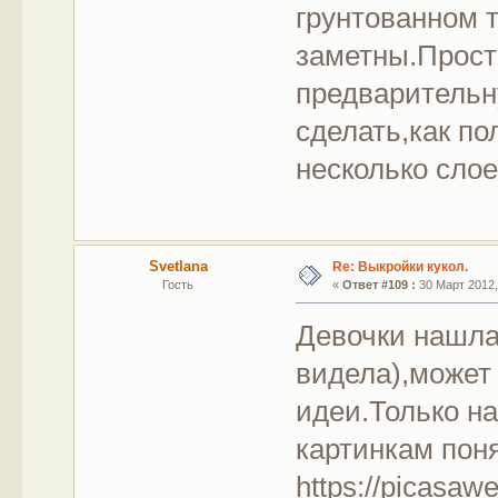
грунтованном 
заметны.Просто
предварительн
сделать,как по
несколько слое
Svetlana
Re: Выкройки кукол.
Гость
«
Ответ #109 :
30 Март 2012,
Девочки нашла 
видела),может 
идеи.Только на
картинкам пон
https://picas