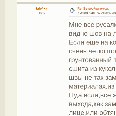
tale4ka
Re: Выкройки кукол.
Гость
«
Ответ #115 :
07 Апрель 2012
Мне все русал
видно шов на 
Если еще на к
очень четко шо
грунтованный 
сшита из куко
швы не так зам
материалах,из
Ну,а если,все 
выхода,как зам
лице,или обтян