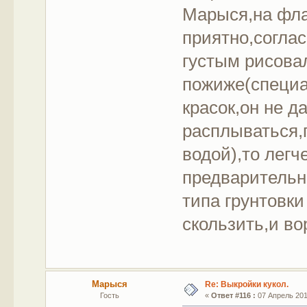
Марыся,на фла
приятно,согла
густым рисова
пожиже(специа
красок,он не д
расплываться,
водой),то лег
предварительн
типа грунтовки
скользить,и во
Марыся
Re: Выкройки кукол.
Гость
«
Ответ #116 :
07 Апрель 2012