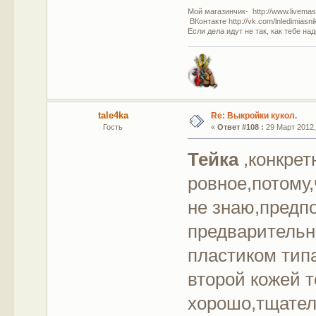
Мой магазинчик- http://www.livemast
ВКонтакте http://vk.com/lnledimiasn
Если дела идут не так, как тебе на
tale4ka
Re: Выкройки кукол.
Гость
«
Ответ #108 :
29 Март 2012,
Тейка
,конкрет
ровное,потому,
не знаю,предп
предваритель
пластиком тип
второй кожей т
хорошо,тщател