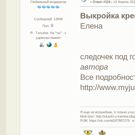
Глобальный модератор
«
Ответ #119 :
14 Апрель 2012
Выкройка кре
Сообщений: 13948
Елена
Пол:
Я - Татьяна. На "ты" - с
удовольствием!
следочек под г
автора
Все подробнос
http://www.myju
Я еще не волшебник, я только учусь
Мой блог: http://skazki-u-kamina.blo
Я ВК: https://vk.com/id187887278 и