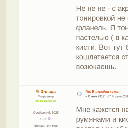
Не не не - с а
тонировкой не 
фланель. Я то
пастелью ( в 
кисти. Вот тут
кошлатается от
возюкаешь.
Эллада
Re: Выкройки кукол.
Модератор
«
Ответ #117 :
07 Апрель 2012
Мне кажется н
Сообщений: 3025
румянами и ки
Пол:
Эллада, это мое