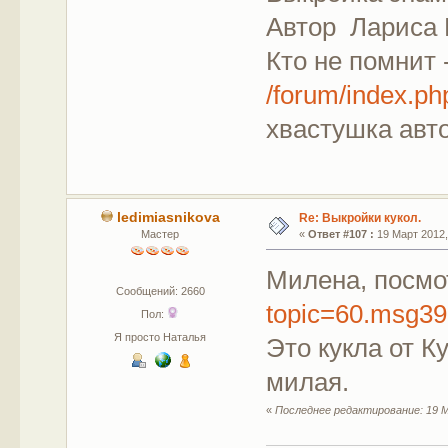
Автор Лариса К
Кто не помнит 
/forum/index.
хвастушка авт
ledimiasnikova
Re: Выкройки кукол.
Мастер
«
Ответ #107 :
19 Март 2012,
Милена, посмо
Сообщений: 2660
topic=60.msg3
Пол:
Я просто Наталья
Это кукла от К
милая.
«
Последнее редактирование: 19 М