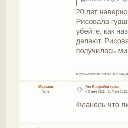
20 лет наверн
Рисовала гуашь
убейте, как на
делают. Рисова
получилось ми
http://www.liveinternet.ru/users/tany
Марыся
Re: Выкройки кукол.
Гость
«
Ответ #112 :
31 Март 2012, 
Фланель что л