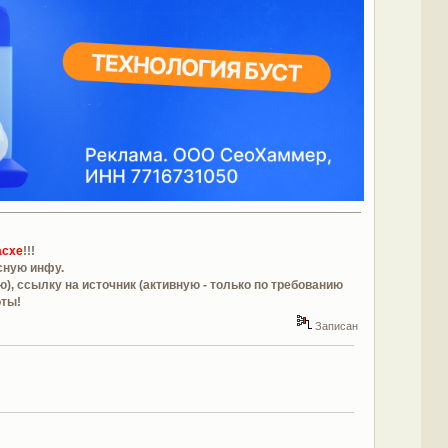
асхе
!!!
сную инфу.
, ссылку на источник (активную - только по требованию
оты!
Записан