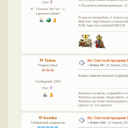
Пол:
«
Последнее редактирование: 21 
Я - Татьяна. На "ты" - с
удовольствием!
Я еще не волшебник, я только учус
Мой блог: http://skazki-u-kamina.b
Я ВК: https://vk.com/id187887278 
Тейка
Re: Светлый праздник 
Подмастерье
«
Ответ #9 :
21 Апрель 2013
Какая замечательная подборк
Сообщений: 1054
Пол:
Жалуясь на жизнь, подумайте о те
Жалуясь на мужа, представьте, 
Жалуясь на своих непослушных де
Цените то, что имеете!
bomba
Re: Светлый праздник 
Глобальный модератор
«
Ответ #10 :
21 Апрель 201