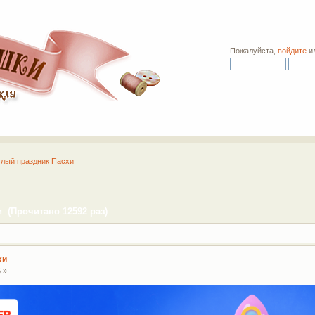
Пожалуйста,
войдите
и
лый праздник Пасхи
 (Прочитано 12592 раз)
хи
 »