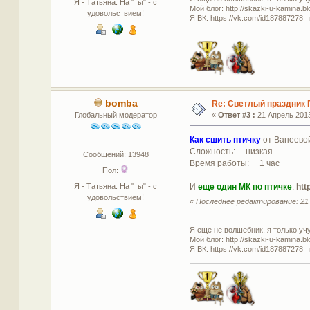
Я - Татьяна. На "ты" - с
Мой блог: http://skazki-u-kamina.b
удовольствием!
Я ВК: https://vk.com/id187887278 
bomba
Re: Светлый праздник 
Глобальный модератор
«
Ответ #3 :
21 Апрель 2013
Как сшить птичку
от Ванеевой
Сложность: низкая
Сообщений: 13948
Время работы: 1 час
Пол:
Я - Татьяна. На "ты" - с
И
еще один МК по птичке
:
htt
удовольствием!
«
Последнее редактирование: 21 
Я еще не волшебник, я только учус
Мой блог: http://skazki-u-kamina.b
Я ВК: https://vk.com/id187887278 