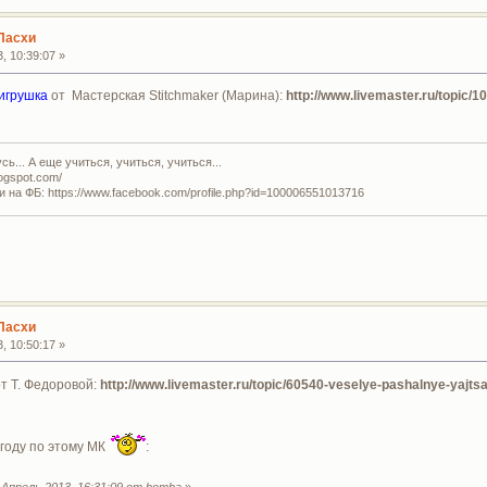
Пасхи
, 10:39:07 »
игрушка
от Мастерская Stitchmaker (Марина):
http://www.livemaster.ru/topic/1
ь... А еще учиться, учиться, учиться...
logspot.com/
и на ФБ: https://www.facebook.com/profile.php?id=100006551013716
Пасхи
, 10:50:17 »
т Т. Федоровой:
http://www.livemaster.ru/topic/60540-veselye-pashalnye-yajts
году по этому МК
:
Апрель 2013, 16:31:09 от bomba
»