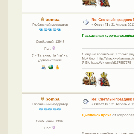
bomba
Re: Светлый праздник 
Глобальный модератор
«
Ответ #1 :
21 Апрель 2013
Пасхальная курочка-хозяйка
Сообщений: 13948
Пол:
Я еще не волшебник, я только учус
Я - Татьяна. На "ты" - с
Мой блог: http://skazki-u-kamina.b
удовольствием!
Я ВК: https://vk.com/id187887278 
bomba
Re: Светлый праздник 
Глобальный модератор
«
Ответ #2 :
21 Апрель 2013
Цыпленок Кроха
от Миросла
Сообщений: 13948
Пол:
Я еще не волшебник, я только учус