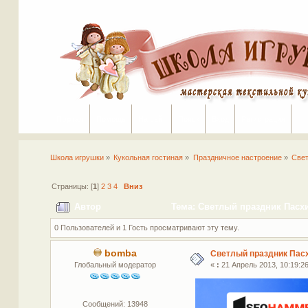
Портал
Помощь
На сайт
Поиск
Вход
Регистрация
Школа игрушки
»
Кукольная гостиная
»
Праздничное настроение
»
Свет
Страницы: [
1
]
2
3
4
Вниз
Автор
Тема: Светлый праздник Пасхи
0 Пользователей и 1 Гость просматривают эту тему.
bomba
Светлый праздник Пас
Глобальный модератор
«
:
21 Апрель 2013, 10:19:26
Сообщений: 13948