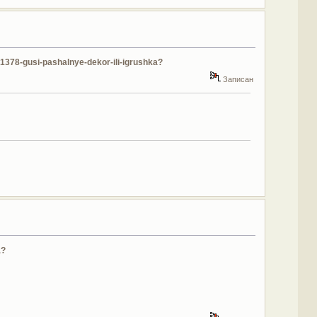
01378-gusi-pashalnye-dekor-ili-igrushka?
Записан
a?