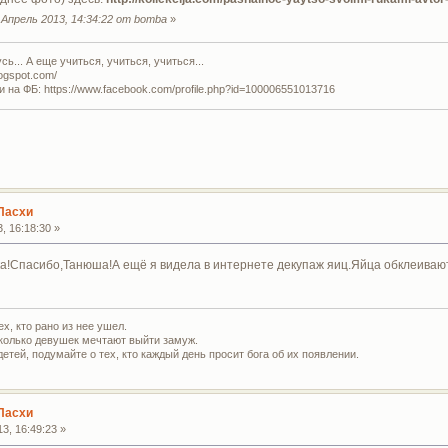
Апрель 2013, 14:34:22 от bomba
»
ь... А еще учиться, учиться, учиться...
logspot.com/
и на ФБ: https://www.facebook.com/profile.php?id=100006551013716
Пасхи
, 16:18:30 »
а!Спасибо,Танюша!А ещё я видела в интернете декупаж яиц.Яйца обклеиваю
х, кто рано из нее ушел.
сколько девушек мечтают выйти замуж.
тей, подумайте о тех, кто каждый день просит бога об их появлении.
Пасхи
3, 16:49:23 »