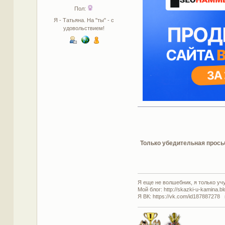
Пол:
Я - Татьяна. На "ты" - с
удовольствием!
Только убедительная просьб
Я еще не волшебник, я только учус
Мой блог: http://skazki-u-kamina.b
Я ВК: https://vk.com/id187887278 