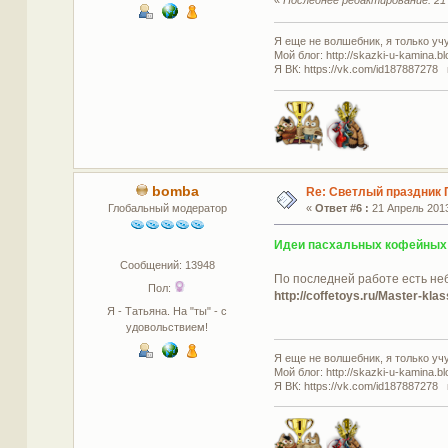
Я еще не волшебник, я только учус
Мой блог: http://skazki-u-kamina.b
Я ВК: https://vk.com/id187887278 
bomba
Re: Светлый праздник 
Глобальный модератор
«
Ответ #6 :
21 Апрель 2013
Идеи пасхальных кофейных 
Сообщений: 13948
По последней работе есть не
Пол:
http://coffetoys.ru/Master-kl
Я - Татьяна. На "ты" - с
удовольствием!
Я еще не волшебник, я только учус
Мой блог: http://skazki-u-kamina.b
Я ВК: https://vk.com/id187887278 