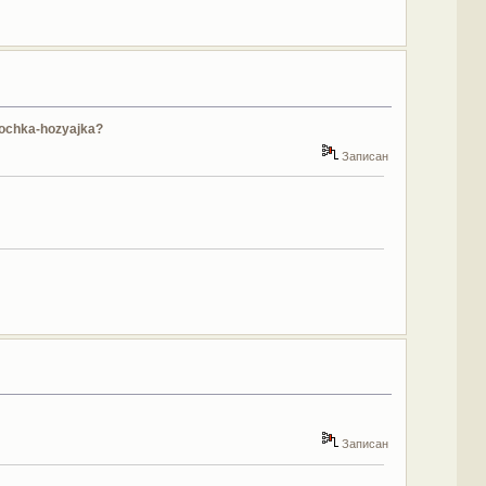
rochka-hozyajka?
Записан
Записан