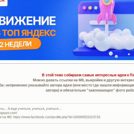
В этой теме собираем самые интересные идеи к П
Можно давать ссылки на МК, выкройки и другую интере
а: непременно указывайте автора идеи (или место где нашли информацию)
автора) и обязательно "завлекающее" фото раб
ь... А еще учиться, учиться, учиться...
logspot.com/
и на ФБ: https://www.facebook.com/profile.php?id=100006551013716