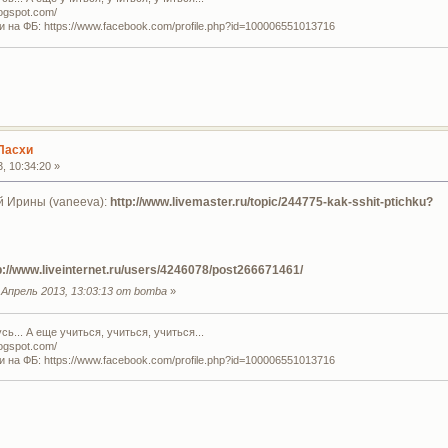
logspot.com/
и на ФБ: https://www.facebook.com/profile.php?id=100006551013716
Пасхи
, 10:34:20 »
 Ирины (vaneeva):
http://www.livemaster.ru/topic/244775-kak-sshit-ptichku?
p://www.liveinternet.ru/users/4246078/post266671461/
Апрель 2013, 13:03:13 от bomba
»
ь... А еще учиться, учиться, учиться...
logspot.com/
и на ФБ: https://www.facebook.com/profile.php?id=100006551013716