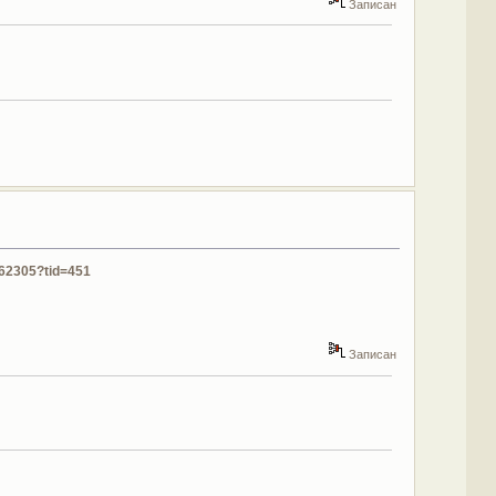
Записан
562305?tid=451
Записан