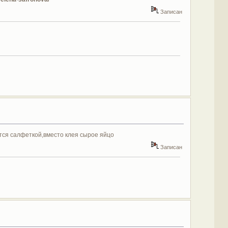
Записан
тся салфеткой,вместо клея сырое яйцо
Записан