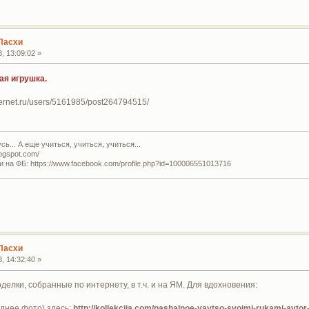
Пасхи
, 13:09:02 »
ая игрушка.
ternet.ru/users/5161985/post264794515/
ь... А еще учиться, учиться, учиться...
logspot.com/
и на ФБ: https://www.facebook.com/profile.php?id=100006551013716
Пасхи
, 14:32:40 »
елки, собранные по интернету, в т.ч. и на ЯМ. Для вдохновения:
днее фото) здесь:
http://kollekcija.com/pashalnoe-yaytso-svoimi-rukami-avtor