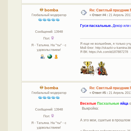
bomba
Re: Светлый праздник 
Глобальный модератор
«
Ответ #4 :
21 Апрель 2013
Гуси пасхальные.
Декор или 
Сообщений: 13948
Пол:
Я еще не волшебник, я только учус
Я - Татьяна. На "ты" - с
Мой блог: http://skazki-u-kamina.b
удовольствием!
Я ВК: https://vk.com/id187887278 
bomba
Re: Светлый праздник 
Глобальный модератор
«
Ответ #5 :
21 Апрель 2013
Веселые
Пасхальные
яйца
о
Выкройка:
Сообщений: 13948
Пол:
А это мои, сшитые в прошлом 
Я - Татьяна. На "ты" - с
удовольствием!
«
Последнее редактирование: 21 