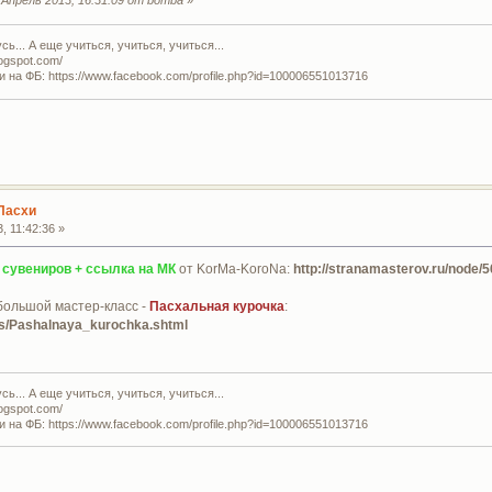
ь... А еще учиться, учиться, учиться...
logspot.com/
и на ФБ: https://www.facebook.com/profile.php?id=100006551013716
Пасхи
, 11:42:36 »
сувениров + ссылка на МК
от KorMa-KoroNa:
http://stranamasterov.ru/node/
большой мастер-класс -
Пасхальная курочка
:
ass/Pashalnaya_kurochka.shtml
ь... А еще учиться, учиться, учиться...
logspot.com/
и на ФБ: https://www.facebook.com/profile.php?id=100006551013716