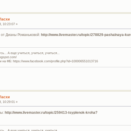
Пасхи
, 10:23:07 »
от Дианы Романьковой:
http://www.livemaster.ru/topic/278829-pashalnaya-ku
ь... А еще учиться, учиться, учиться...
logspot.com/
и на ФБ: https://www.facebook.com/profile.php?id=100006551013716
Пасхи
, 10:29:01 »
вы:
http://www.livemaster.ru/topic/259413-tsyplenok-kroha?
ь... А еще учиться, учиться, учиться...