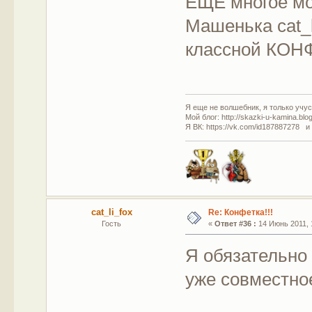
ЕЩЕ многое 
Машенька cat_l
классной КО
Я еще не волшебник, я только учусь
Мой блог: http://skazki-u-kamina.blo
Я ВК: https://vk.com/id187887278 и
cat_li_fox
Re: Конфетка!!!
Гость
«
Ответ #36 :
14 Июнь 2011, 1
Я обязательно
уже совместное