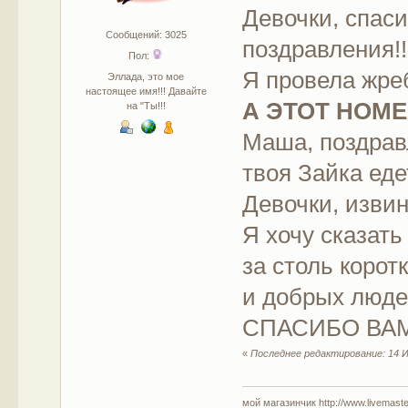
Девочки, спас
Сообщений: 3025
поздравления!!!
Пол:
Я провела жреб
Эллада, это мое
настоящее имя!!! Давайте
А ЭТОТ НОМЕ
на "Ты!!!
Маша, поздравл
твоя Зайка едет
Девочки, извин
Я хочу сказат
за столь корот
и добрых людей
СПАСИБО ВАМ!
«
Последнее редактирование: 14 И
мой магазинчик http://www.livemaster