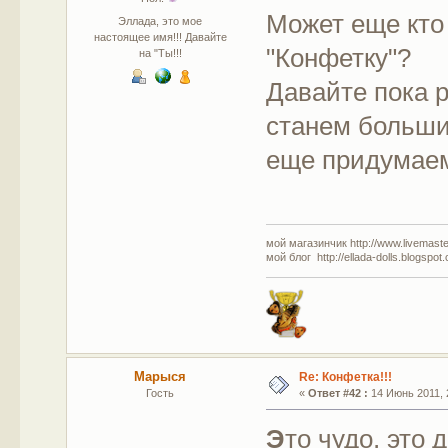
Может еще кто
Эллада, это мое
настоящее имя!!! Давайте
"Конфетку"?
на "Ты!!!
Давайте пока 
станем больши
еще придумаем
мой магазинчик http://www.livemaster
мой блог http://ellada-dolls.blogspot
Марыся
Re: Конфетка!!!
Гость
«
Ответ #42 :
14 Июнь 2011, 
Э
то чудо, это 