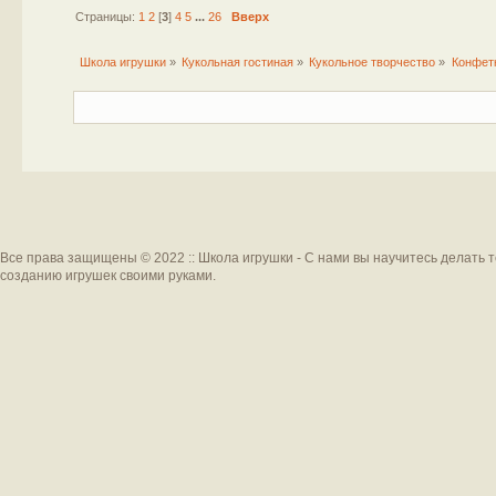
Страницы:
1
2
[
3
]
4
5
...
26
Вверх
Школа игрушки
»
Кукольная гостиная
»
Кукольное творчество
»
Конфетк
Все права защищены © 2022 :: Школа игрушки - С нами вы научитесь делать 
созданию игрушек своими руками.