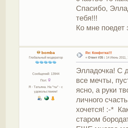
Спасибо, Эллад
тебя!!!
Ко мне поедет з
bomba
Re: Конфетка!!!
Глобальный модератор
«
Ответ #35 :
14 Июнь 2011, 
Элладочка! С 
Сообщений: 13944
все мечты, пус
Пол:
Я - Татьяна. На "ты" - с
ясно, а руки т
удовольствием!
личного счасть
хочется! :-* Ка
старом борода