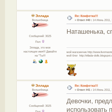
Эллада
Re: Конфетка!!!
Волшебница
«
Ответ #40 :
14 Июнь 2011, 
Наташенька, сп
Сообщений: 3025
Пол:
Эллада, это мое
настоящее имя!!! Давайте
мой магазинчик http://www.livemaster
на "Ты!!!
мой блог http://ellada-dolls.blogspot
Эллада
Re: Конфетка!!!
Волшебница
«
Ответ #41 :
14 Июнь 2011, 
Девочки, предл
Сообщений: 3025
использовать п
Пол: