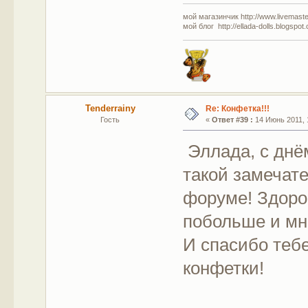
мой магазинчик http://www.livemaster
мой блог http://ellada-dolls.blogspot
Tenderrainy
Re: Конфетка!!!
Гость
«
Ответ #39 :
14 Июнь 2011, 
Эллада, с днём
такой замечат
форуме! Здоро
побольше и мн
И спасибо теб
конфетки!