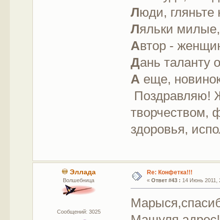
Л
юди, гляньте 
Л
яльки милые,
А
втор - женщи
Д
ань таланту 
А
еще, новинок
Поздравляю! 
творчеством, 
здоровья, исп
Эллада
Re: Конфетка!!!
Волшебница
«
Ответ #43 :
14 Июнь 2011, 
Марыся,спасиб
Сообщений: 3025
Машуля адрес!