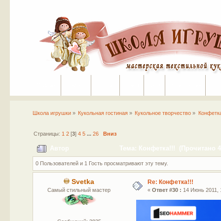
Портал
Помощь
На сайт
Поиск
Вход
Регистрация
Школа игрушки
»
Кукольная гостиная
»
Кукольное творчество
»
Конфетка
Страницы:
1
2
[
3
]
4
5
...
26
Вниз
Автор
Тема: Конфетка!!! (Прочитано 4
0 Пользователей и 1 Гость просматривают эту тему.
Svetka
Re: Конфетка!!!
Самый стильный мастер
«
Ответ #30 :
14 Июнь 2011, 