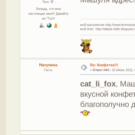
Пол:
Эллада, это мое
настоящее имя!!! Давайте
на "Ты!!!
мой магазинчик http://www.livemaster
мой блог http://ellada-dolls.blogspot
Натулина
Re: Конфетка!!!
Гость
«
Ответ #44 :
15 Июнь 2011, 
cat_li_fox
, Ма
вкусной конфе
благополучно д